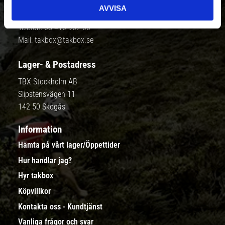
AVVISA
Kontakt
Telefon:
08-410 967 00
Mail:
takbox@takbox.se
Lager- & Postadress
TBX Stockholm AB
Slipstensvägen 11
142 50 Skogås
Information
Hämta på vårt lager/Öppettider
Hur handlar jag?
Hyr takbox
Köpvillkor
Kontakta oss - Kundtjänst
Vanliga frågor och svar