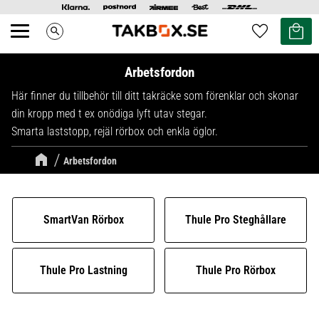
Kundvag
Favoriter
search
Meny
Arbetsfordon
Här finner du tillbehör till ditt takräcke som förenklar och skonar
din kropp med t ex onödiga lyft utav stegar.
Smarta laststopp, rejäl rörbox och enkla öglor.
Arbetsfordon
SmartVan Rörbox
Thule Pro Steghållare
Thule Pro Lastning
Thule Pro Rörbox