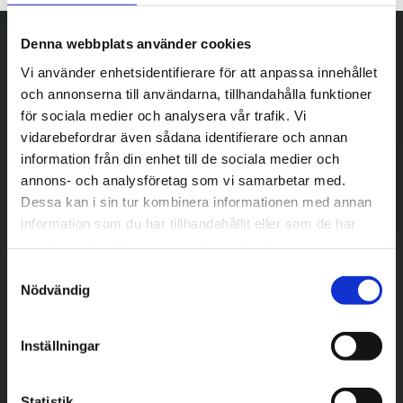
Denna webbplats använder cookies
Vi använder enhetsidentifierare för att anpassa innehållet
och annonserna till användarna, tillhandahålla funktioner
för sociala medier och analysera vår trafik. Vi
vidarebefordrar även sådana identifierare och annan
information från din enhet till de sociala medier och
annons- och analysföretag som vi samarbetar med.
Dessa kan i sin tur kombinera informationen med annan
information som du har tillhandahållit eller som de har
samlat in när du har använt deras tjänster.
S
Nödvändig
a
m
t
Inställningar
y
c
Betala säkert
k
Statistik