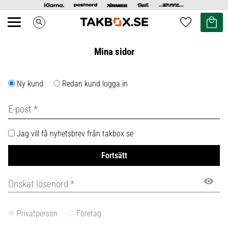
Kundvag
Favoriter
search
Meny
Mina sidor
Ny kund
Redan kund
logga in
Jag vill få nyhetsbrev från takbox.se
Fortsätt
visibility
Privatperson
Företag