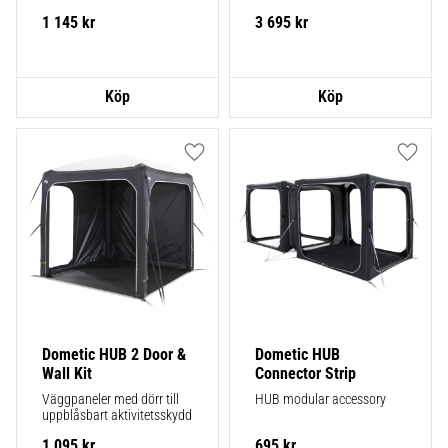
liter
1 145
kr
3 695
kr
Lägg till i favoriter
Lägg ti
Dometic HUB 2 Door & 
Dometic HUB 
Wall Kit
Connector Strip
Väggpaneler med dörr till 
HUB modular accessory
uppblåsbart aktivitetsskydd
1 095
kr
695
kr