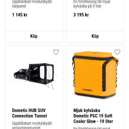
Uppblåsbart modulskydd 
En förstklassig tät mjuk 
nätpanel
kylväska på 9 liter
1 145
kr
3 195
kr
Lägg till i favoriter
Lägg ti
Dometic HUB SUV 
Mjuk kylväska 
Connection Tunnel
Dometic PSC 19 Soft 
Cooler Glow - 19 liter
Uppblåsbart modulskydd 
anslutningstunnel
En förstklassig tät mjuk 