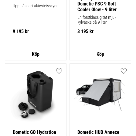
Dometic PSC 9 Soft 
Uppblåsbart aktivitetsskydd
Cooler Glow - 9 liter
En förstklassig tät mjuk 
kylväska på 9 liter
9 195
kr
3 195
kr
Lägg till i favoriter
Lägg ti
Dometic GO Hydration 
Dometic HUB Annexe