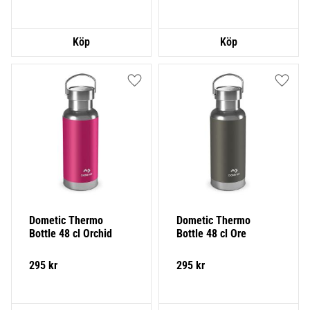
Lägg till i favoriter
Lägg ti
Dometic Thermo 
Dometic Thermo 
Bottle 48 cl Orchid
Bottle 48 cl Ore
295
kr
295
kr