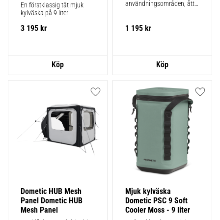
användningsområden, åtta 
En förstklassig tät mjuk 
färger
kylväska på 9 liter
3 195
kr
1 195
kr
Lägg till i favoriter
Lägg ti
Dometic HUB Mesh 
Mjuk kylväska 
Panel Dometic HUB 
Dometic PSC 9 Soft 
Mesh Panel
Cooler Moss - 9 liter