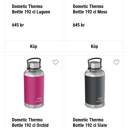
Dometic Thermo 
Dometic Thermo 
Bottle 192 cl Lagune
Bottle 192 cl Moss
645
kr
645
kr
Lägg till i favoriter
Lägg ti
Dometic Thermo 
Dometic Thermo 
Bottle 192 cl Orchid
Bottle 192 cl Slate