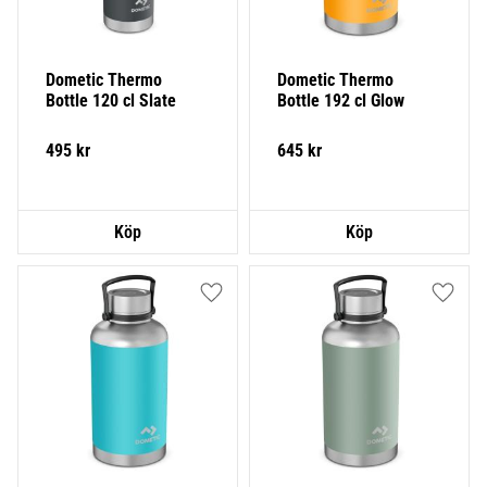
Dometic Thermo 
Dometic Thermo 
Bottle 120 cl Slate
Bottle 192 cl Glow
495
kr
645
kr
Lägg till i favoriter
Lägg ti