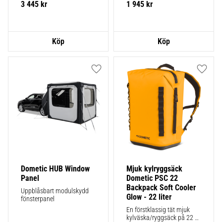
3 445
kr
1 945
kr
Lägg till i favoriter
Lägg ti
Dometic HUB Window 
Mjuk kylryggsäck 
Panel
Dometic PSC 22 
Backpack Soft Cooler 
Uppblåsbart modulskydd 
Glow - 22 liter
fönsterpanel
En förstklassig tät mjuk 
kylväska/ryggsäck på 22 