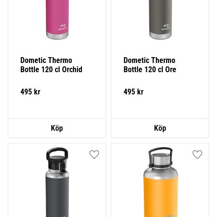
Dometic Thermo 
Dometic Thermo 
Bottle 120 cl Orchid
Bottle 120 cl Ore
495
kr
495
kr
Lägg till i favoriter
Lägg ti