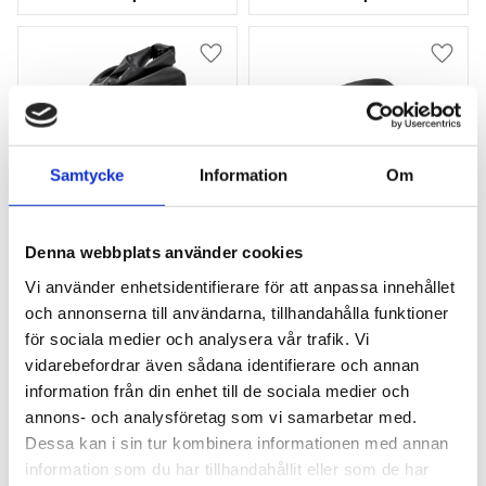
Lägg till i favoriter
Lägg ti
Samtycke
Information
Om
Denna webbplats använder cookies
Dometic HUB Weight 
Dometic Handle Cap
Vi använder enhetsidentifierare för att anpassa innehållet
Bag
och annonserna till användarna, tillhandahålla funktioner
Viktbehållare till 
modulskydd
för sociala medier och analysera vår trafik. Vi
vidarebefordrar även sådana identifierare och annan
295
kr
95
kr
information från din enhet till de sociala medier och
annons- och analysföretag som vi samarbetar med.
Dessa kan i sin tur kombinera informationen med annan
information som du har tillhandahållit eller som de har