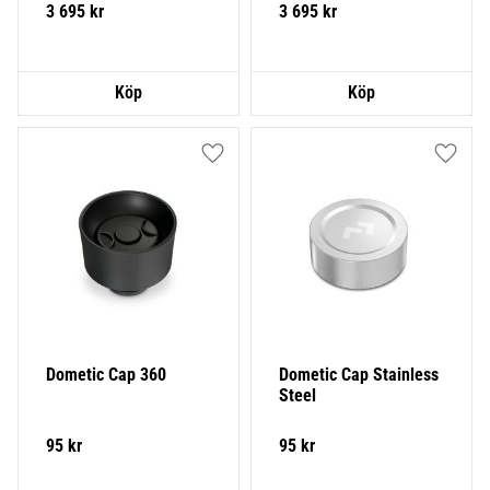
3 695
kr
3 695
kr
Lägg till i favoriter
Lägg ti
Dometic Cap 360
Dometic Cap Stainless 
Steel
95
kr
95
kr