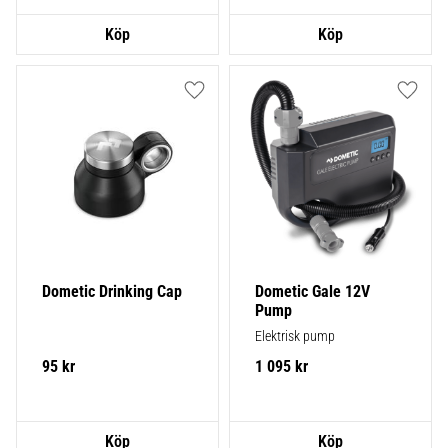
Lägg till i favoriter
Lägg ti
Dometic Drinking Cap
Dometic Gale 12V 
Pump
Elektrisk pump
95
kr
1 095
kr