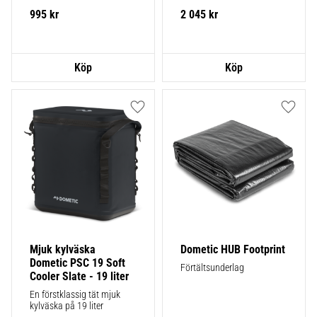
995
kr
2 045
kr
Lägg till i favoriter
Lägg ti
Mjuk kylväska 
Dometic HUB Footprint
Dometic PSC 19 Soft 
Förtältsunderlag
Cooler Slate - 19 liter
En förstklassig tät mjuk 
kylväska på 19 liter