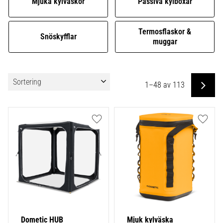
Mjuka kylväskor
Passiva kylboxar
Termosflaskor &
Snöskyfflar
muggar
Välj sortering
1–
48
av
113
Lägg till i favoriter
Lägg ti
Dometic HUB
Mjuk kylväska 