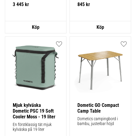
3 445
kr
845
kr
Lägg till i favoriter
Lägg ti
Mjuk kylväska 
Dometic GO Compact 
Dometic PSC 19 Soft 
Camp Table
Cooler Moss - 19 liter
Dometics campingbord i 
bambu, justerbar höjd
En förstklassig tät mjuk 
kylväska på 19 liter