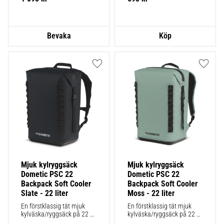
Lägg till i favoriter
Lägg ti
Mjuk kylryggsäck 
Mjuk kylryggsäck 
Dometic PSC 22 
Dometic PSC 22 
Backpack Soft Cooler 
Backpack Soft Cooler 
Slate - 22 liter
Moss - 22 liter
En förstklassig tät mjuk 
En förstklassig tät mjuk 
kylväska/ryggsäck på 22 
kylväska/ryggsäck på 22 
liter
liter