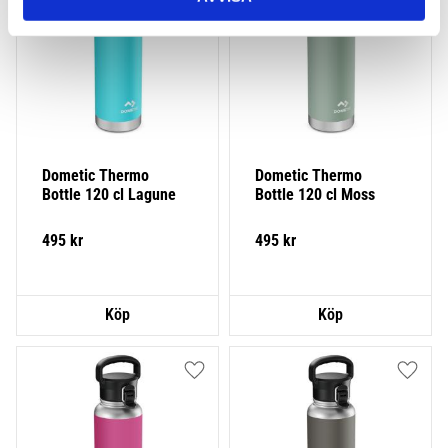
Dometic Thermo 
Dometic Thermo 
Bottle 120 cl Lagune
Bottle 120 cl Moss
495
kr
495
kr
Lägg till i favoriter
Lägg ti