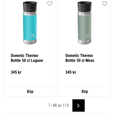
Lägg till i favoriter
Lägg ti
Dometic Thermo 
Dometic Thermo 
Bottle 50 cl Lagune
Bottle 50 cl Moss
345
kr
345
kr
1–
48
av
113