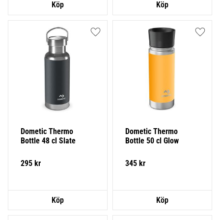
Lägg till i favoriter
Lägg ti
Dometic Thermo 
Dometic Thermo 
Bottle 48 cl Slate
Bottle 50 cl Glow
295
kr
345
kr