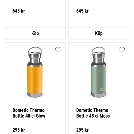
645
kr
645
kr
Lägg till i favoriter
Lägg ti
Dometic Thermo 
Dometic Thermo 
Bottle 48 cl Glow
Bottle 48 cl Moss
295
kr
295
kr