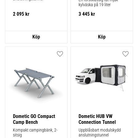
kylväska på 19 liter
2 095
kr
3 445
kr
Lägg till i favoriter
Lägg ti
Dometic GO Compact 
Dometic HUB VW 
Camp Bench
Connection Tunnel
Kompakt campingbänk, 2-
Uppblåsbart modulskydd 
sitsig
anslutningstunnel