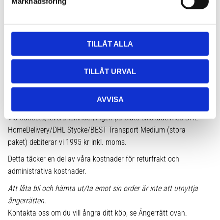
Marknadsföring
v
Gäller produkter vi beställt hem på kundens begäran.
a
Gäller om produkten är en Fyndvara.
l
Outlösta paket
TILLÅT ALLA
Vid outlösta/leveranshinder/ingen på plats skickade med DHL
ServicePoint/Airmee Hemleverans (små paket) debiterar vi 295 kr
TILLÅT URVAL
inkl. moms.
Vid outlösta/leveranshinder/ingen på plats skickade med DHL
AVVISA
Paket (företag) debiterar vi 495 kr inkl. moms.
Vid outlösta/leveranshinder/ingen på plats skickade med DHL
HomeDelivery/DHL Stycke/BEST Transport Medium (stora
paket) debiterar vi 1995 kr inkl. moms.
Detta täcker en del av våra kostnader för returfrakt och
administrativa kostnader.
Att låta bli och hämta ut/ta emot sin order är inte att utnyttja
ångerrätten.
Kontakta oss om du vill ångra ditt köp, se Ångerrätt ovan.