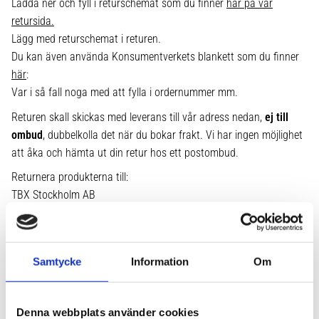
Ladda ner och fyll i returschemat som du finner
här på vår
retursida.
Lägg med returschemat i returen.
Du kan även använda Konsumentverkets blankett som du finner
här
:
Var i så fall noga med att fylla i ordernummer mm.
Returen skall skickas med leverans till vår adress nedan,
ej till
ombud
, dubbelkolla det när du bokar frakt. Vi har ingen möjlighet
att åka och hämta ut din retur hos ett postombud.
Returnera produkterna till:
TBX Stockholm AB
Slipstensvägen 11
142 50 Skogås
0841096700
Samtycke
Information
Om
För företag gäller Köplagen.
Öppet köp
Denna webbplats använder cookies