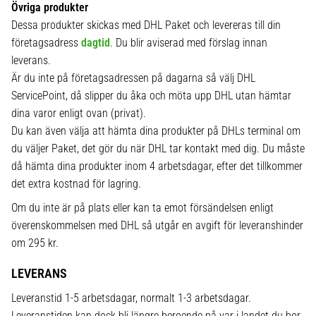
Övriga produkter
Dessa produkter skickas med DHL Paket och levereras till din
företagsadress
dagtid
. Du blir aviserad med förslag innan
leverans.
Är du inte på företagsadressen på dagarna så välj DHL
ServicePoint, då slipper du åka och möta upp DHL utan hämtar
dina varor enligt ovan (privat).
Du kan även välja att hämta dina produkter på DHLs terminal om
du väljer Paket, det gör du när DHL tar kontakt med dig. Du måste
då hämta dina produkter inom 4 arbetsdagar, efter det tillkommer
det extra kostnad för lagring.
Om du inte är på plats eller kan ta emot försändelsen enligt
överenskommelsen med DHL så utgår en avgift för leveranshinder
om 295 kr.
LEVERANS
Leveranstid 1-5 arbetsdagar, normalt 1-3 arbetsdagar.
Leveranstiden kan dock bli längre beroende på var i landet du bor,