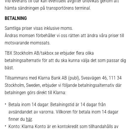
Vid leverans till öar kan eventuellt avgifter undvikas genom att
hämta sändningen på transportörens terminal.
BETALNING
Samtliga priser visas inklusive moms.
Ändras momsen förbehåller vi oss rätten att ändra våra priser till
motsvarande momssats.
TBX Stockholm AB/takbox.se erbjuder flera olika
betalningsalternativ för att du ska kunna välja det som passar dig
bäst.
Tillsammans med Klarna Bank AB (publ), Sveavägen 46, 111 34
Stockholm, Sweden, erbjuder vi följande betalningsalternativ där
betalningen görs direkt till Klarna:
Betala inom 14 dagar: Betalningstid är 14 dagar från
avsändandet av varorna. Villkoren för betala inom 14 dagar
finner du
här
.
Konto: Klarna Konto är en kontokredit som tillhandahålls av