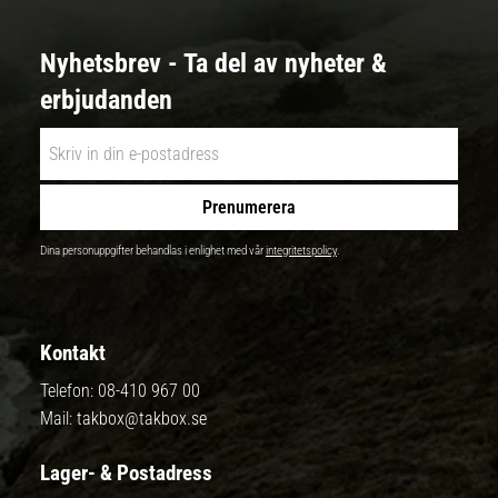
Nyhetsbrev - Ta del av nyheter &
erbjudanden
Prenumerera
Dina personuppgifter behandlas i enlighet med vår
integritetspolicy
.
Kontakt
Telefon:
08-410 967 00
Mail:
takbox@takbox.se
Lager- & Postadress