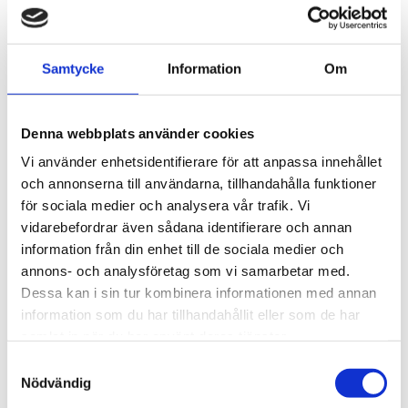
Samtycke
Information
Om
Denna webbplats använder cookies
Vi använder enhetsidentifierare för att anpassa innehållet
och annonserna till användarna, tillhandahålla funktioner
för sociala medier och analysera vår trafik. Vi
vidarebefordrar även sådana identifierare och annan
information från din enhet till de sociala medier och
Albin Steiner
22 januari 2025
annons- och analysföretag som vi samarbetar med.
Dessa kan i sin tur kombinera informationen med annan
Hur packar man säkert i en bakbox för att undvika
skador?
information som du har tillhandahållit eller som de har
samlat in när du har använt deras tjänster.
S
Bakboxar
Nödvändig
a
m