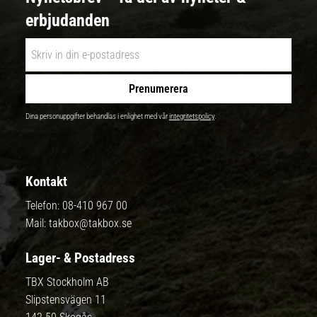
erbjudanden
Prenumerera
Dina personuppgifter behandlas i enlighet med vår
integritetspolicy
.
Kontakt
Telefon:
08-410 967 00
Mail:
takbox@takbox.se
Lager- & Postadress
TBX Stockholm AB
Slipstensvägen 11