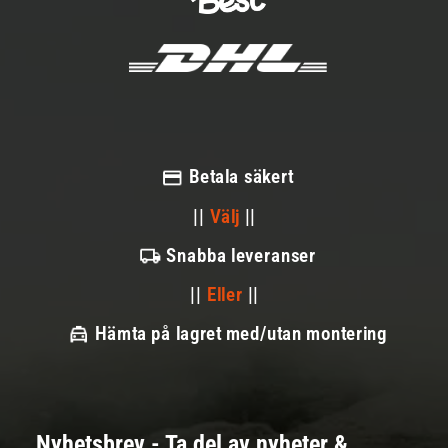
Betala säkert
||
Välj
||
Snabba leveranser
||
Eller
||
Hämta på lagret med/utan montering
Nyhetsbrev - Ta del av nyheter &