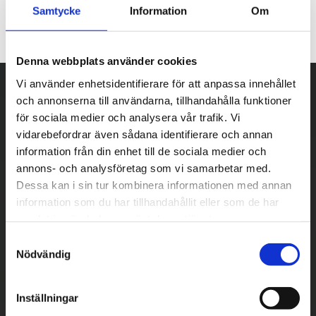
Samtycke
Information
Om
Denna webbplats använder cookies
Vi använder enhetsidentifierare för att anpassa innehållet
och annonserna till användarna, tillhandahålla funktioner
för sociala medier och analysera vår trafik. Vi
vidarebefordrar även sådana identifierare och annan
information från din enhet till de sociala medier och
annons- och analysföretag som vi samarbetar med.
Dessa kan i sin tur kombinera informationen med annan
information som du har tillhandahållit eller som de har
samlat in när du har använt deras tjänster.
S
Nödvändig
a
m
t
Inställningar
y