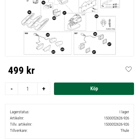
499
kr
Lägg t
-
+
Lagerstatus
I lager
Artikelnr
1500052626-926
Tillv. artikelnr
1500052626-926
Tillverkare
Thule