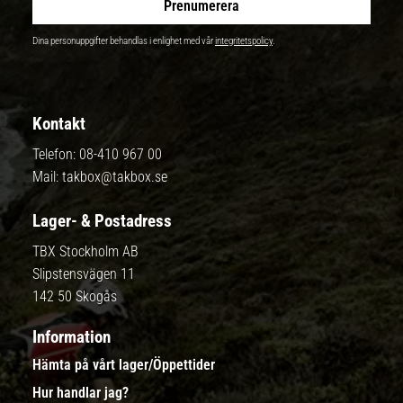
Prenumerera
Dina personuppgifter behandlas i enlighet med vår
integritetspolicy
.
Kontakt
Telefon:
08-410 967 00
Mail:
takbox@takbox.se
Lager- & Postadress
TBX Stockholm AB
Slipstensvägen 11
142 50 Skogås
Information
Hämta på vårt lager/Öppettider
Hur handlar jag?