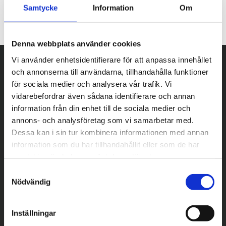
Samtycke
Information
Om
Denna webbplats använder cookies
Vi använder enhetsidentifierare för att anpassa innehållet
och annonserna till användarna, tillhandahålla funktioner
för sociala medier och analysera vår trafik. Vi
vidarebefordrar även sådana identifierare och annan
information från din enhet till de sociala medier och
annons- och analysföretag som vi samarbetar med.
Dessa kan i sin tur kombinera informationen med annan
information som du har tillhandahållit eller som de har
samlat in när du har använt deras tjänster.
S
Nödvändig
a
m
t
Inställningar
y