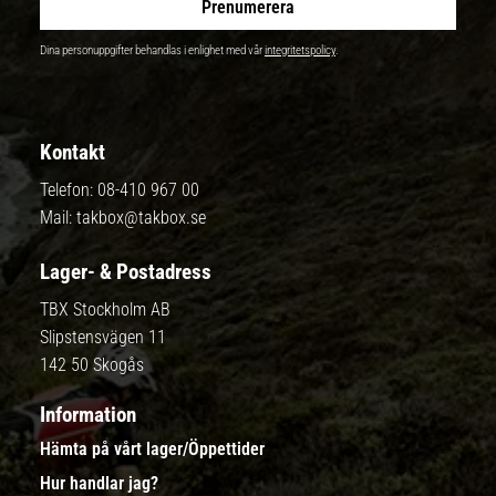
Prenumerera
Dina personuppgifter behandlas i enlighet med vår
integritetspolicy
.
Kontakt
Telefon:
08-410 967 00
Mail:
takbox@takbox.se
Lager- & Postadress
TBX Stockholm AB
Slipstensvägen 11
142 50 Skogås
Information
Hämta på vårt lager/Öppettider
Hur handlar jag?