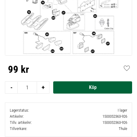
99
kr
Lägg t
-
+
Lagerstatus
I lager
Artikelnr
1500052363-926
Tillv. artikelnr
1500052363-926
Tillverkare
Thule