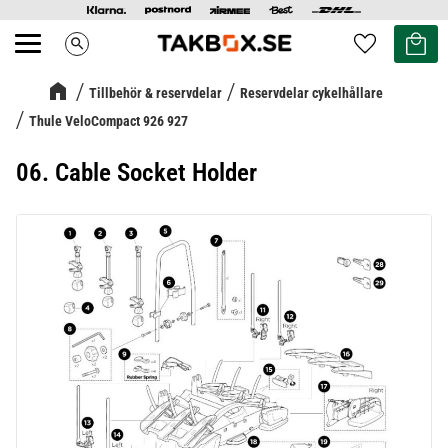
Kundvag
Favoriter
search
Meny
Tillbehör & reservdelar
Reservdelar cykelhållare
Thule VeloCompact 926 927
06. Cable Socket Holder