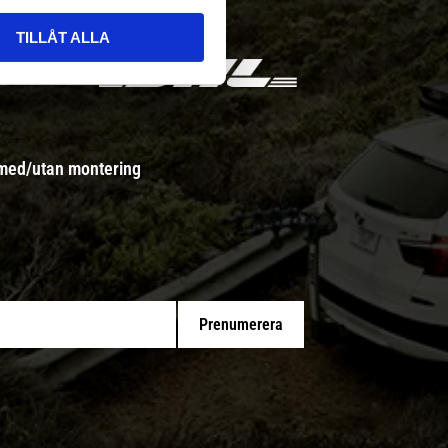
TILLÅT ALLA
 med/utan montering
Prenumerera