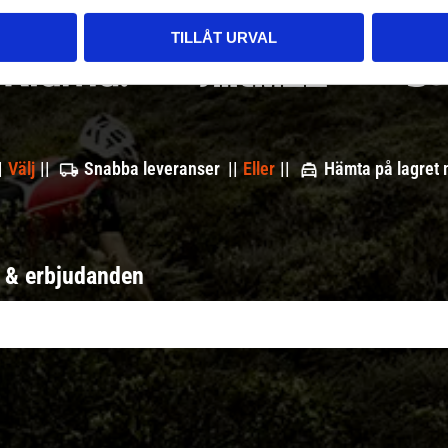
TILLÅT URVAL
|
Välj
||
Snabba leveranser ||
Eller
||
Hämta på lagret
r & erbjudanden