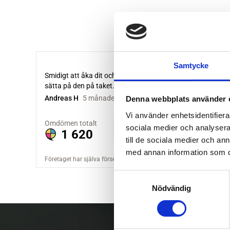
Samtycke
Denna webbplats använder 
Vi använder enhetsidentifierar
sociala medier och analysera 
till de sociala medier och a
med annan information som du 
S
Nödvändig
a
m
t
y