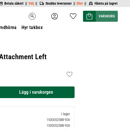
Betala säkert ||
Välj
||
Snabba leveranser ||
Eller
||
Hämta på lagret
Kundvagn
Favoriter
search
yndhörna
Hyr takbox
 Attachment Left
Lägg till i favoriter
I lager
1500052588-926
1500052588-926