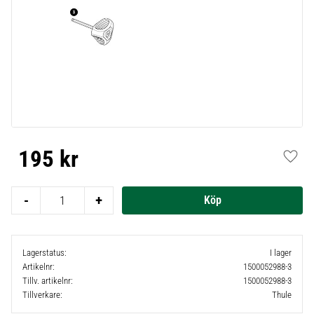
195
kr
Lägg t
-
+
Lagerstatus
I lager
Artikelnr
1500052988-3
Tillv. artikelnr
1500052988-3
Tillverkare
Thule