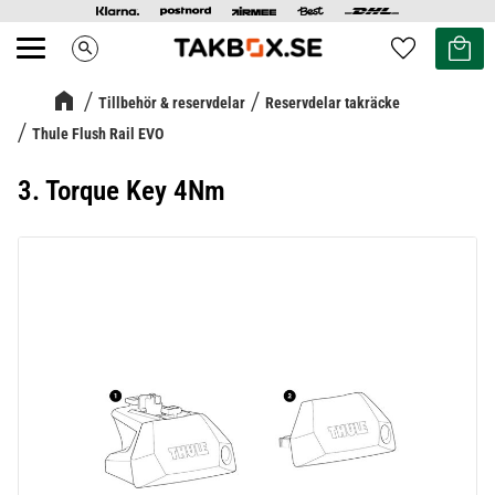
Kundvag
Favoriter
search
Meny
Tillbehör & reservdelar
Reservdelar takräcke
Thule Flush Rail EVO
3. Torque Key 4Nm