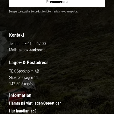
Prenumerera
Dina personuppgifter behandlas i enlighet med vår
integritetspolicy
.
Kontakt
Telefon:
08-410 967 00
Mail:
takbox@takbox.se
Lager- & Postadress
TBX Stockholm AB
Slipstensvägen 11
142 50 Skogås
Information
Hämta på vårt lager/Öppettider
Hur handlar jag?