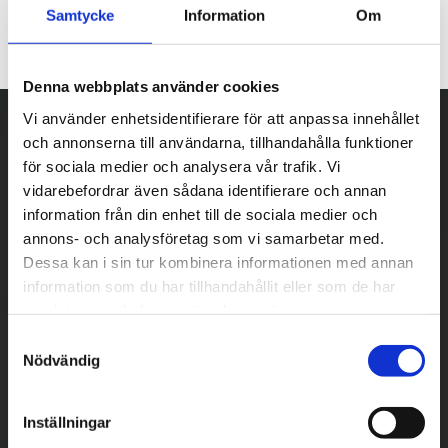
Samtycke
Information
Om
Denna webbplats använder cookies
Vi använder enhetsidentifierare för att anpassa innehållet
och annonserna till användarna, tillhandahålla funktioner
för sociala medier och analysera vår trafik. Vi
vidarebefordrar även sådana identifierare och annan
information från din enhet till de sociala medier och
annons- och analysföretag som vi samarbetar med.
Dessa kan i sin tur kombinera informationen med annan
information som du har tillhandahållit eller som de har
samlat in när du har använt deras tjänster.
S
Nödvändig
a
m
t
Inställningar
y