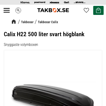
Kundvag
Favoriter
search
Meny
Takboxar
Takboxar Calix
Calix H22 500 liter svart högblank
Snyggaste volymboxen