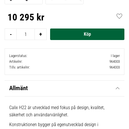
10 295
kr
Lägg t
-
+
Lagerstatus
I lager
Artikelnr
964003
Tillv. artikelnr
964003
Allmänt
Calix H22 är utvecklad med fokus på design, kvalitet,
säkerhet och användarvänlighet.
Konstruktionen bygger på egenutvecklad design i