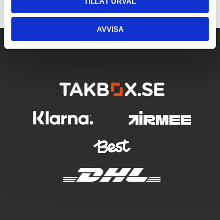
TILLÅT URVAL
AVVISA