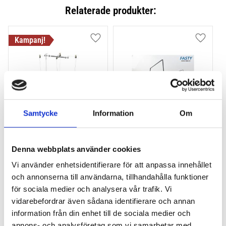
Relaterade produkter:
Lägg till i favoriter
Lägg till
Samtycke
Information
Om
THULE MULTILIFT / 
FASTY MULTILIFT / 
BOXLIFT - 
BOXLIFT - 
Denna webbplats använder cookies
TAKUPPHÄNGNING
TAKUPPHÄNGNING
Vi använder enhetsidentifierare för att anpassa innehållet
Det perfekta sättet att 
Ett enklare sätt att hissa 
och annonserna till användarna, tillhandahålla funktioner
förvara en takbox. Kan 
upp takboxen i 
även användas för kajaker 
garagetaket
för sociala medier och analysera vår trafik. Vi
1 895
kr
och surfbrädor.
295
kr
vidarebefordrar även sådana identifierare och annan
2 045
kr
information från din enhet till de sociala medier och
annons- och analysföretag som vi samarbetar med.