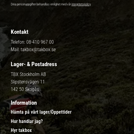
Dina personuppgifter behandlas i enlighet med vår
integritetspolicy
.
Kontakt
Telefon:
08-410 967 00
Mail:
takbox@takbox.se
Lager- & Postadress
TBX Stockholm AB
Slipstensvägen 11
142 50 Skogås
Information
Hämta på vårt lager/Öppettider
Hur handlar jag?
Hyr takbox