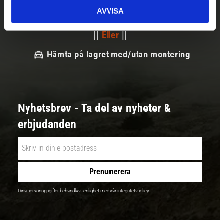
AVVISA
Snabba leveranser
||
Eller
||
Hämta på lagret med/utan montering
Nyhetsbrev - Ta del av nyheter &
erbjudanden
Prenumerera
Dina personuppgifter behandlas i enlighet med vår
integritetspolicy
.