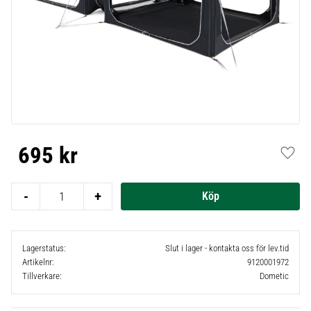
695
kr
Lägg t
-
+
Lagerstatus
Slut i lager - kontakta oss för lev.tid
Artikelnr
9120001972
Tillverkare
Dometic