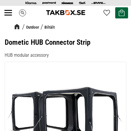
Kundvag
Favoriter
search
Meny
Outdoor
Biltält
Dometic HUB Connector Strip
HUB modular accessory