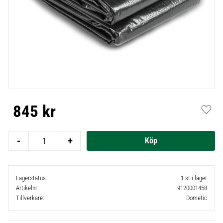
845
kr
Lägg t
-
+
Lagerstatus
1 st i lager
Artikelnr
9120001458
Tillverkare
Dometic