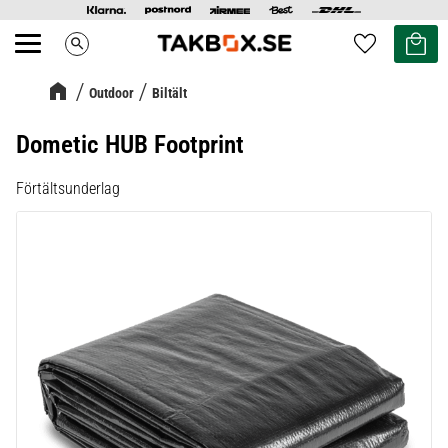
Kundvag
Favoriter
search
Meny
Outdoor
Biltält
Dometic HUB Footprint
Förtältsunderlag