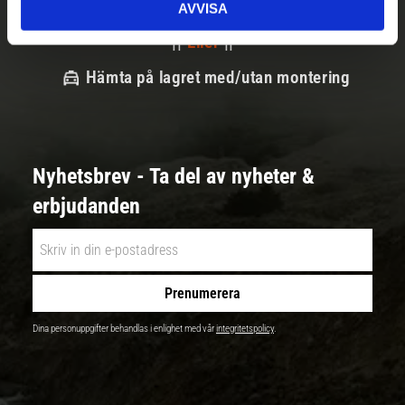
Snabba leveranser
AVVISA
||
Eller
||
Hämta på lagret med/utan montering
Nyhetsbrev - Ta del av nyheter &
erbjudanden
Prenumerera
Dina personuppgifter behandlas i enlighet med vår
integritetspolicy
.