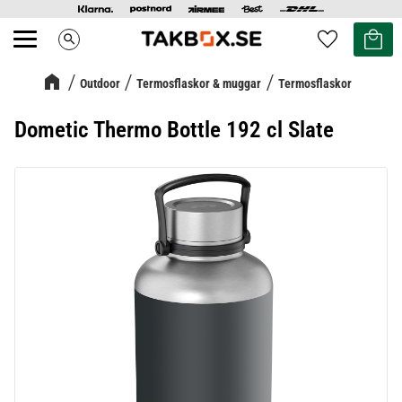
Kundvag
Favoriter
search
Meny
Outdoor
Termosflaskor & muggar
Termosflaskor
Dometic Thermo Bottle 192 cl Slate