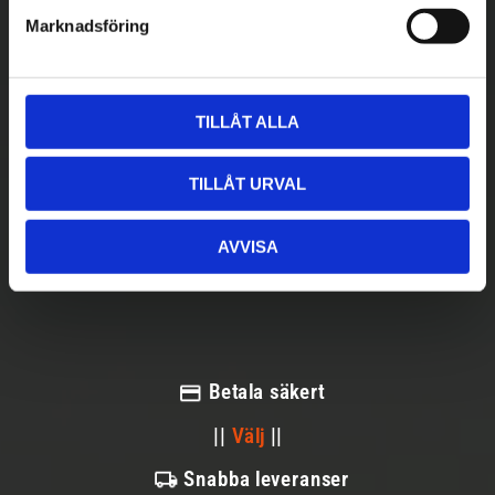
s
Marknadsföring
v
a
l
TILLÅT ALLA
TILLÅT URVAL
AVVISA
Betala säkert
||
Välj
||
Snabba leveranser