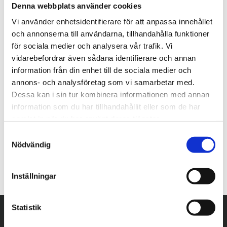
Denna webbplats använder cookies
Vi använder enhetsidentifierare för att anpassa innehållet
och annonserna till användarna, tillhandahålla funktioner
för sociala medier och analysera vår trafik. Vi
vidarebefordrar även sådana identifierare och annan
information från din enhet till de sociala medier och
annons- och analysföretag som vi samarbetar med.
Dessa kan i sin tur kombinera informationen med annan
information som du har tillhandahållit eller som de har
samlat in när du har använt deras tjänster.
S
Nödvändig
a
m
t
Inställningar
y
c
k
Statistik
e