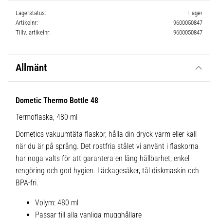
Lagerstatus
I lager
Artikelnr
9600050847
Tillv. artikelnr
9600050847
Allmänt
Dometic Thermo Bottle 48
Termoflaska, 480 ml
Dometics vakuumtäta flaskor, hålla din dryck varm eller kall
när du är på språng. Det rostfria stålet vi använt i flaskorna
har noga valts för att garantera en lång hållbarhet, enkel
rengöring och god hygien. Läckagesäker, tål diskmaskin och
BPA-fri.
Volym: 480 ml
Passar till alla vanliga mugghållare