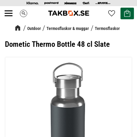
Kundvag
Favoriter
search
Meny
Outdoor
Termosflaskor & muggar
Termosflaskor
Dometic Thermo Bottle 48 cl Slate