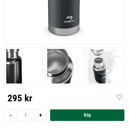
295
kr
Lägg t
-
+