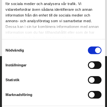
för sociala medier och analysera vår trafik. Vi
vidarebefordrar även sådana identifierare och annan
information från din enhet till de sociala medier och
annons- och analysföretag som vi samarbetar med.
Dessa kan i sin tur kombinera informationen med annan
information som du har tillhandahållit eller som de har
samlat in när du har använt deras tjänster.
S
Nödvändig
a
m
t
Inställningar
y
c
k
Statistik
e
s
Marknadsföring
v
a