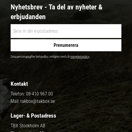
Nyhetsbrev - Ta del av nyheter &
erbjudanden
Prenumerera
Dina personuppgifter behandlas i enlighet med vår
integritetspolicy
.
Kontakt
Telefon:
08-410 967 00
Mail:
takbox@takbox.se
Lager- & Postadress
TBX Stockholm AB