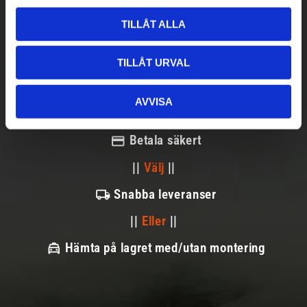
l
TILLÅT ALLA
TILLÅT URVAL
AVVISA
Betala säkert
||
Välj
||
Snabba leveranser
||
Eller
||
Hämta på lagret med/utan montering