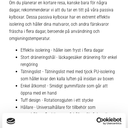
Om du planerar en kortare resa, kanske bara för några
dagar, rekommenderar vi att du tar en titt på våra passiva
kylboxar. Dessa passiva kylboxar har en extremt effektiv
isolering och håller dina matvaror, och andra färskvaror
fräscha i flera dagar, beroende på användning och
omgivningstemperatur.
Effektiv isolering - håller isen fryst i flera dagar
Stort dräneringshål - läckagesäker dränering för enkel
rengöring
Tätningslist - Tätningslist med med tjock PU-isolering
som håller kvar den kalla luften på insidan av boxen
Enkel åtkomst - Smidigt gummifäste som går att
öppna med en hand
Tuff design - Rotationsgjuten i ett stycke
Hållare - Universalhållare för tillbehör som
mugghållare, flasköppnare & hållare för fiskespö
Finns i storlekarna 19, 36 och 54 liter och i massa