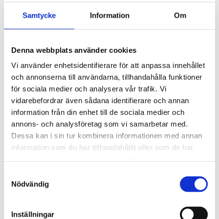
olika moderna färger.
Samtycke
Information
Om
Tekniska specifikationer
Denna webbplats använder cookies
Vi använder enhetsidentifierare för att anpassa innehållet
och annonserna till användarna, tillhandahålla funktioner
för sociala medier och analysera vår trafik. Vi
vidarebefordrar även sådana identifierare och annan
information från din enhet till de sociala medier och
annons- och analysföretag som vi samarbetar med.
Dessa kan i sin tur kombinera informationen med annan
information som du har tillhandahållit eller som de har
samlat in när du har använt deras tjänster.
S
Nödvändig
a
m
t
Inställningar