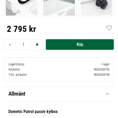
2 795
kr
Lägg t
-
+
Lagerstatus
I lager
Artikelnr
9600028790
Tillv. artikelnr
9600028790
Allmänt
Dometic Patrol passiv kylbox