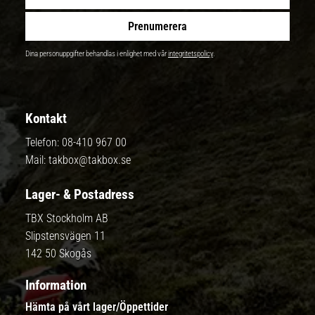
Prenumerera
Dina personuppgifter behandlas i enlighet med vår
integritetspolicy
.
Kontakt
Telefon:
08-410 967 00
Mail:
takbox@takbox.se
Lager- & Postadress
TBX Stockholm AB
Slipstensvägen 11
142 50 Skogås
Information
Hämta på vårt lager/Öppettider