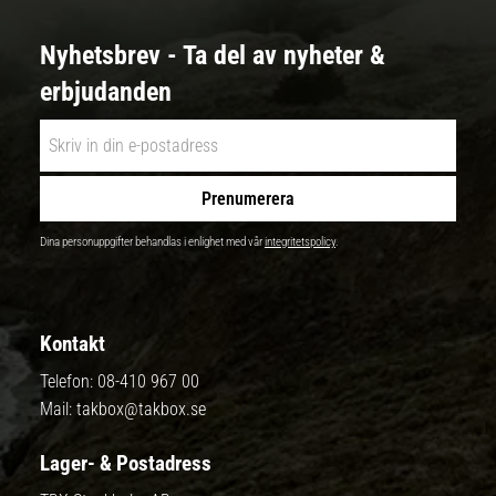
Nyhetsbrev - Ta del av nyheter &
erbjudanden
Prenumerera
Dina personuppgifter behandlas i enlighet med vår
integritetspolicy
.
Kontakt
Telefon:
08-410 967 00
Mail:
takbox@takbox.se
Lager- & Postadress