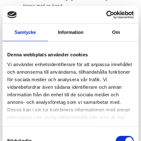
öppna med en hand
Tuff design - Rotationsgjuten i ett stycke
Hållare - Universalhållare för tillbehör som
mugghållare, flasköppnare & hållare för fiskespö
Samtycke
Information
Om
Finns i storlekarna 19, 36 och 54 liter och i massa
olika moderna färger.
Denna webbplats använder cookies
Vi använder enhetsidentifierare för att anpassa innehållet
Tekniska specifikationer
och annonserna till användarna, tillhandahålla funktioner
för sociala medier och analysera vår trafik. Vi
vidarebefordrar även sådana identifierare och annan
information från din enhet till de sociala medier och
annons- och analysföretag som vi samarbetar med.
Dessa kan i sin tur kombinera informationen med annan
information som du har tillhandahållit eller som de har
samlat in när du har använt deras tjänster.
S
Nödvändig