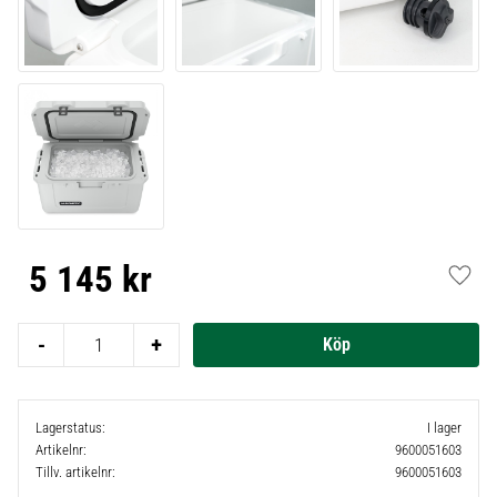
5 145
kr
Lägg t
-
+
Lagerstatus
I lager
Artikelnr
9600051603
Tillv. artikelnr
9600051603