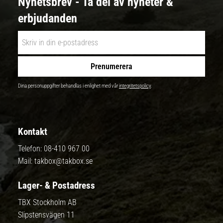
Nyhetsbrev - Ta del av nyheter &
erbjudanden
Prenumerera
Dina personuppgifter behandlas i enlighet med vår
integritetspolicy
.
Kontakt
Telefon:
08-410 967 00
Mail:
takbox@takbox.se
Lager- & Postadress
TBX Stockholm AB
Slipstensvägen 11