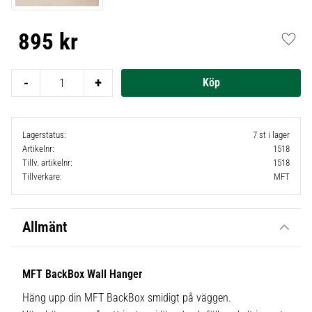
895
kr
Lägg t
-
+
Lagerstatus
7 st i lager
Artikelnr
1518
Tillv. artikelnr
1518
Tillverkare
MFT
Allmänt
MFT BackBox Wall Hanger
Häng upp din MFT BackBox smidigt på väggen.