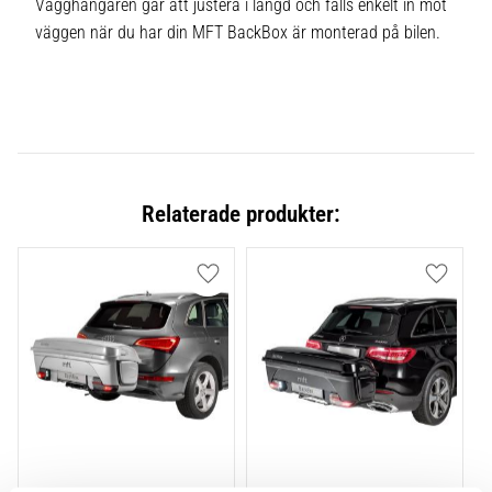
Vägghängaren går att justera i längd och fälls enkelt in mot
väggen när du har din MFT BackBox är monterad på bilen.
Relaterade produkter:
Lägg till i favoriter
Lägg till