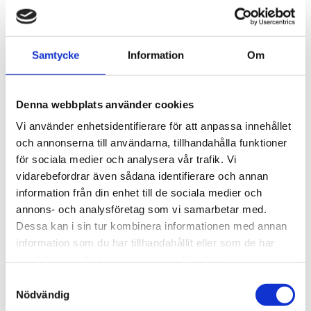
MFT BACKBOX SILVER 
MFT BACKBOX SVART 
300 LITER INKL. MFT 
300 LITER INKL. MFT 
BACKCARRIER
BACKCARRIER
Tiltbar för enkelt åtkomst i 
Tiltbar för enkelt åtkomst i 
bagaget även med 
bagaget även med 
Samtycke
Information
Om
packning i bakboxen.
packning i bakboxen.
14 990
kr
14 990
kr
Denna webbplats använder cookies
Vi använder enhetsidentifierare för att anpassa innehållet
och annonserna till användarna, tillhandahålla funktioner
för sociala medier och analysera vår trafik. Vi
vidarebefordrar även sådana identifierare och annan
information från din enhet till de sociala medier och
annons- och analysföretag som vi samarbetar med.
Dessa kan i sin tur kombinera informationen med annan
information som du har tillhandahållit eller som de har
samlat in när du har använt deras tjänster.
S
Nödvändig
a