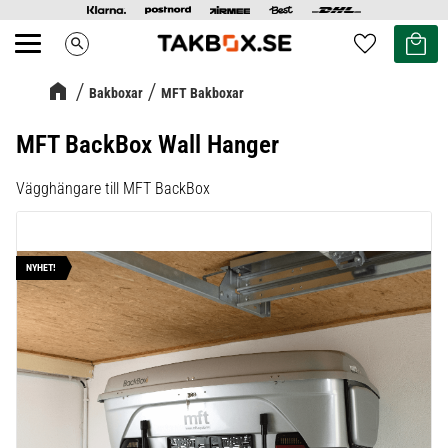
Kundvag
Favoriter
search
Meny
Bakboxar
MFT Bakboxar
MFT BackBox Wall Hanger
Vägghängare till MFT BackBox
NYHET!