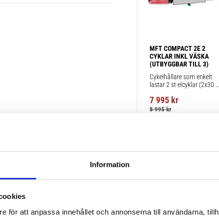
MFT COMPACT 2E 2 
CYKLAR INKL VÄSKA 
(UTBYGGBAR TILL 3)
Cykelhållare som enkelt 
lastar 2 st elcyklar (2x30 
kg)
7 995
kr
8 995
kr
Information
cookies
e för att anpassa innehållet och annonserna till användarna, tillh