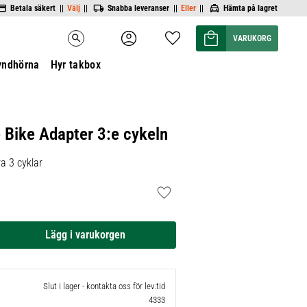
Betala säkert ||
Välj
||
Snabba leveranser ||
Eller
||
Hämta på lagret
Kundvagn
Favoriter
search
yndhörna
Hyr takbox
Bike Adapter 3:e cykeln
ra 3 cyklar
Lägg till i favoriter
Slut i lager - kontakta oss för lev.tid
4333