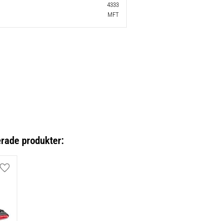
4333
MFT
erade produkter:
Lägg till i favoriter