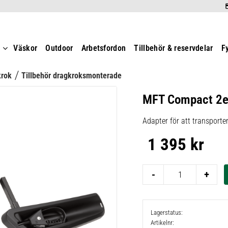
t
Väskor
Outdoor
Arbetsfordon
Tillbehör & reservdelar
F
krok
Tillbehör dragkroksmonterade
MFT Compact 2e 
Adapter för att transporte
1 395
kr
-
+
Lagerstatus
Artikelnr