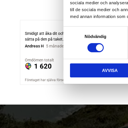
sociala medier och analysera 
till de sociala medier och a
med annan information som du 
S
Nödvändig
a
m
t
y
c
AVVISA
k
e
s
v
a
l