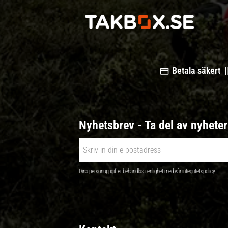
Betala säkert |
Nyhetsbrev - Ta del av nyhete
Dina personuppgifter behandlas i enlighet med vår
integritetspolicy
.