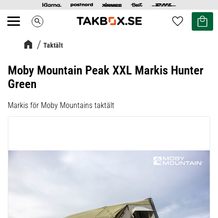
Kundvag
Favoriter
search
Meny
Taktält
Moby Mountain Peak XXL Markis Hunter
Green
Markis för Moby Mountains taktält