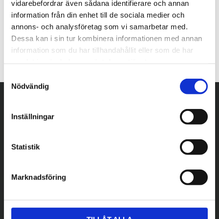
vidarebefordrar även sådana identifierare och annan
information från din enhet till de sociala medier och
annons- och analysföretag som vi samarbetar med.
Dessa kan i sin tur kombinera informationen med annan
information som du har tillhandahållit eller som de har
samlat in när du har använt deras tjänster.
S
Nödvändig
a
m
t
Inställningar
y
c
k
Statistik
e
s
Marknadsföring
v
a
l