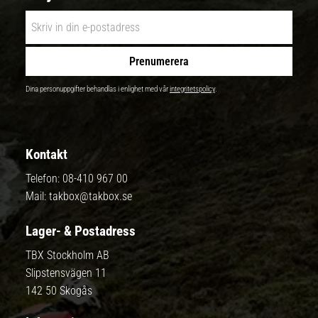
Prenumerera
Dina personuppgifter behandlas i enlighet med vår
integritetspolicy
.
Kontakt
Telefon:
08-410 967 00
Mail:
takbox@takbox.se
Lager- & Postadress
TBX Stockholm AB
Slipstensvägen 11
142 50 Skogås