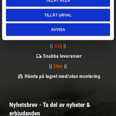
TILLÅT ALLA
TILLÅT URVAL
AVVISA
Betala säkert
||
Välj
||
Snabba leveranser
||
Eller
||
Hämta på lagret med/utan montering
Nyhetsbrev - Ta del av nyheter &
erbjudanden