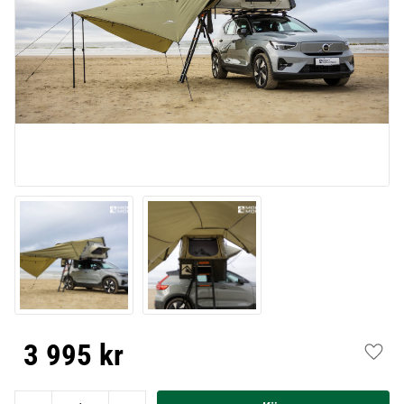
3 995
kr
Lägg t