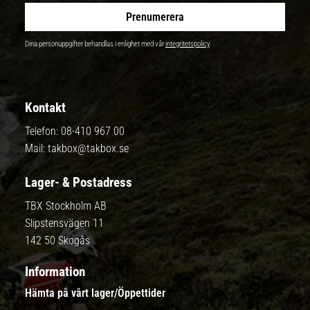
Prenumerera
Dina personuppgifter behandlas i enlighet med vår
integritetspolicy
.
Kontakt
Telefon:
08-410 967 00
Mail:
takbox@takbox.se
Lager- & Postadress
TBX Stockholm AB
Slipstensvägen 11
142 50 Skogås
Information
Hämta på vårt lager/Öppettider