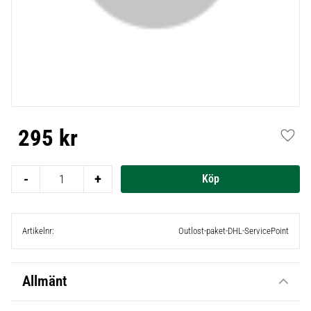
295
kr
Lägg t
-
+
Artikelnr
Outlost-paket-DHL-ServicePoint
Allmänt