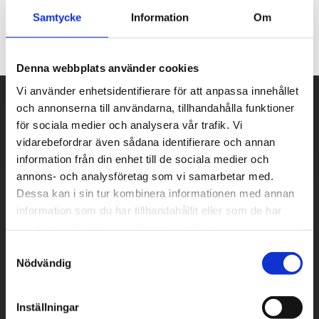
Samtycke
Information
Om
Denna webbplats använder cookies
Vi använder enhetsidentifierare för att anpassa innehållet
och annonserna till användarna, tillhandahålla funktioner
för sociala medier och analysera vår trafik. Vi
vidarebefordrar även sådana identifierare och annan
information från din enhet till de sociala medier och
annons- och analysföretag som vi samarbetar med.
Dessa kan i sin tur kombinera informationen med annan
information som du har tillhandahållit eller som de har
samlat in när du har använt deras tjänster.
S
Nödvändig
a
m
t
Inställningar
y