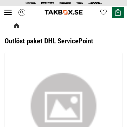
Kundvag
Favoriter
search
Meny
Outlöst paket DHL ServicePoint