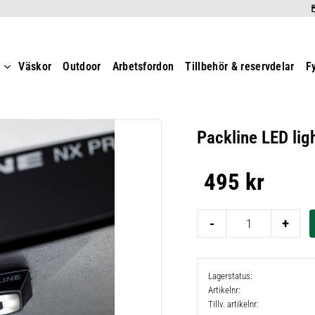
t
Väskor
Outdoor
Arbetsfordon
Tillbehör & reservdelar
F
Packline LED lig
495
kr
-
+
Lagerstatus
Artikelnr
Tillv. artikelnr