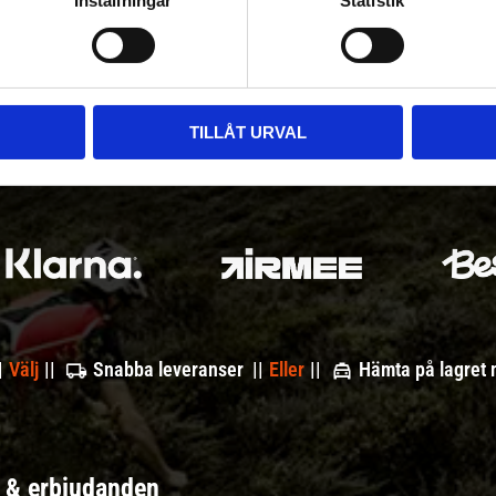
Inställningar
Statistik
TILLÅT URVAL
|
Välj
||
Snabba leveranser ||
Eller
||
Hämta på lagret
r & erbjudanden