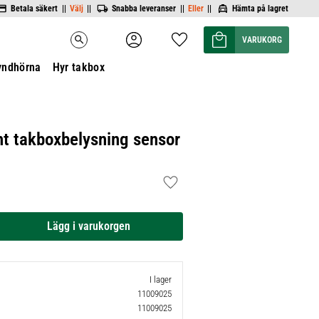
Betala säkert ||
Välj
||
Snabba leveranser ||
Eller
||
Hämta på lagret
Kundvagn
Favoriter
search
yndhörna
Hyr takbox
ht takboxbelysning sensor
Lägg till i favoriter
I lager
11009025
11009025