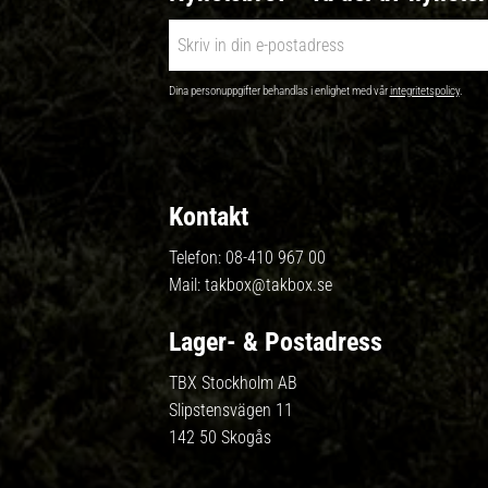
Dina personuppgifter behandlas i enlighet med vår
integritetspolicy
.
Kontakt
Telefon:
08-410 967 00
Mail:
takbox@takbox.se
Lager- & Postadress
TBX Stockholm AB
Slipstensvägen 11
142 50 Skogås