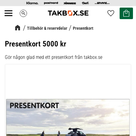
Kundvag
Favoriter
search
Meny
Tillbehör & reservdelar
Presentkort
Presentkort 5000 kr
Gör någon glad med ett presentkort från takbox.se