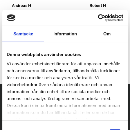
Samtycke
Information
Om
Denna webbplats använder cookies
Vi använder enhetsidentifierare för att anpassa innehållet
och annonserna till användarna, tillhandahålla funktioner
för sociala medier och analysera vår trafik. Vi
vidarebefordrar även sådana identifierare och annan
information från din enhet till de sociala medier och
annons- och analysföretag som vi samarbetar med.
Dessa kan i sin tur kombinera informationen med annan
information som du har tillhandahållit eller som de har
samlat in när du har använt deras tjänster.
S