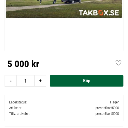
5 000
kr
Lägg t
-
+
Lagerstatus
I lager
Artikelnr
presentkort5000
Tillv. artikelnr
presentkort5000