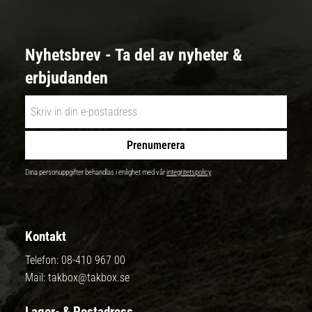
Nyhetsbrev - Ta del av nyheter &
erbjudanden
Prenumerera
Dina personuppgifter behandlas i enlighet med vår
integritetspolicy
.
Kontakt
Telefon:
08-410 967 00
Mail:
takbox@takbox.se
Lager- & Postadress