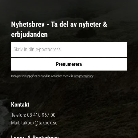
Nyhetsbrev - Ta del av nyheter &
erbjudanden
Prenumerera
Dina personuppgifter behandlas i enlighet med vår
integritetspolicy
.
Kontakt
Telefon:
08-410 967 00
Mail:
takbox@takbox.se
Lager- & Postadress