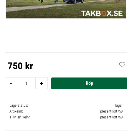
750
kr
Lägg t
-
+
Lagerstatus
I lager
Artikelnr
presentkort750
Tillv. artikelnr
presentkort750