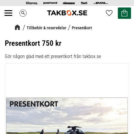
Kundvag
Favoriter
search
Meny
Tillbehör & reservdelar
Presentkort
Presentkort 750 kr
Gör någon glad med ett presentkort från takbox.se