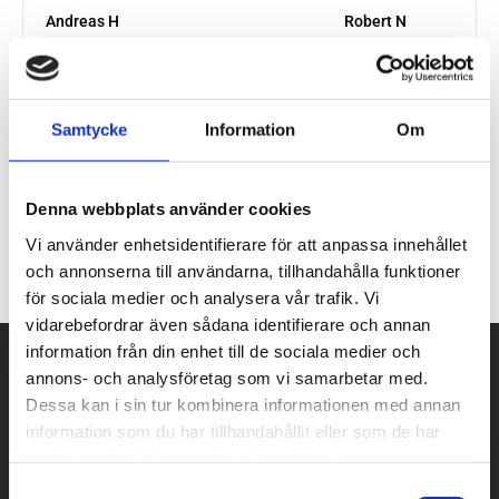
Samtycke
Information
Om
Denna webbplats använder cookies
Vi använder enhetsidentifierare för att anpassa innehållet
och annonserna till användarna, tillhandahålla funktioner
för sociala medier och analysera vår trafik. Vi
vidarebefordrar även sådana identifierare och annan
information från din enhet till de sociala medier och
annons- och analysföretag som vi samarbetar med.
Dessa kan i sin tur kombinera informationen med annan
information som du har tillhandahållit eller som de har
samlat in när du har använt deras tjänster.
S