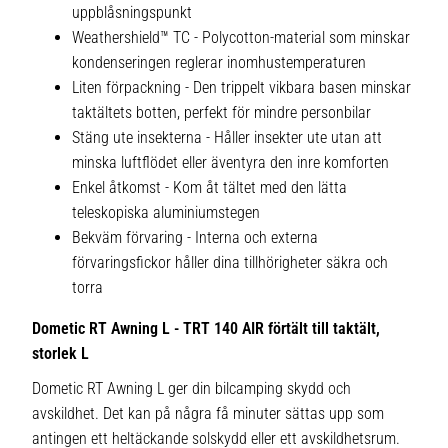
uppblåsningspunkt
Weathershield™ TC - Polycotton-material som minskar
kondenseringen reglerar inomhustemperaturen
Liten förpackning - Den trippelt vikbara basen minskar
taktältets botten, perfekt för mindre personbilar
Stäng ute insekterna - Håller insekter ute utan att
minska luftflödet eller äventyra den inre komforten
Enkel åtkomst - Kom åt tältet med den lätta
teleskopiska aluminiumstegen
Bekväm förvaring - Interna och externa
förvaringsfickor håller dina tillhörigheter säkra och
torra
Dometic RT Awning L - TRT 140 AIR förtält till taktält,
storlek L
Dometic RT Awning L ger din bilcamping skydd och
avskildhet. Det kan på några få minuter sättas upp som
antingen ett heltäckande solskydd eller ett avskildhetsrum.