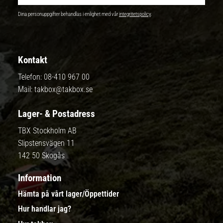
Dina personuppgifter behandlas i enlighet med vår
integritetspolicy
.
Kontakt
Telefon:
08-410 967 00
Mail:
takbox@takbox.se
Lager- & Postadress
TBX Stockholm AB
Slipstensvägen 11
142 50 Skogås
Information
Hämta på vårt lager/Öppettider
Hur handlar jag?