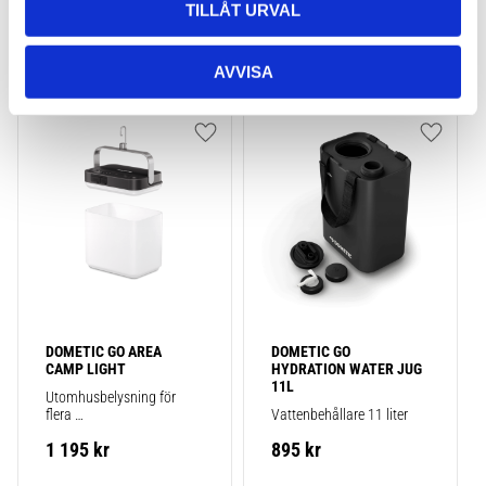
1 945
kr
995
kr
TILLÅT URVAL
AVVISA
Lägg till i favoriter
Lägg till
DOMETIC GO AREA 
DOMETIC GO 
CAMP LIGHT
HYDRATION WATER JUG 
11L
Utomhusbelysning för 
flera 
Vattenbehållare 11 liter
användningsområden, 
1 195
kr
895
kr
åtta färger