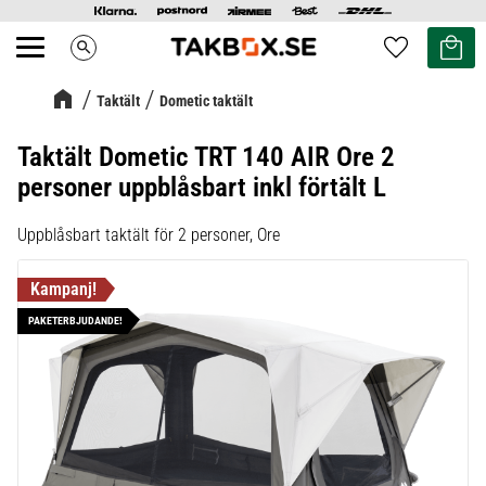
Kundvag
Favoriter
search
Meny
Taktält
Dometic taktält
Taktält Dometic TRT 140 AIR Ore 2
personer uppblåsbart inkl förtält L
Uppblåsbart taktält för 2 personer, Ore
PAKETERBJUDANDE!