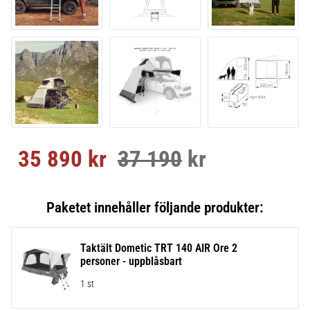
35 890
kr
37 190
kr
Nedsatt pris:
Ordinarie pris:
Taktält Dometic TRT 140 AIR Ore 2
personer - uppblåsbart
1 st