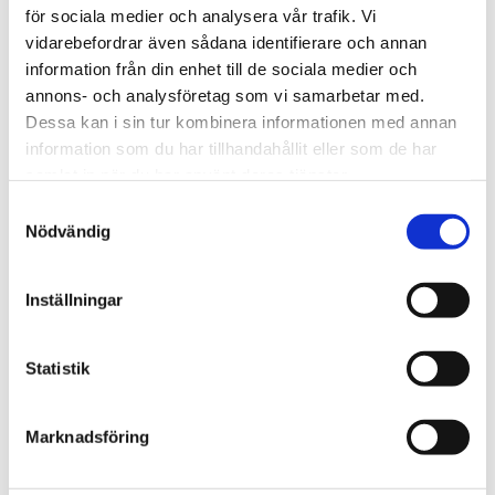
för sociala medier och analysera vår trafik. Vi
vidarebefordrar även sådana identifierare och annan
information från din enhet till de sociala medier och
annons- och analysföretag som vi samarbetar med.
MOBY MOUNTAIN 
MOBY MOUNTAIN 
Dessa kan i sin tur kombinera informationen med annan
TERMO INNERTÄLT XL
TAKTÄLTSLYFT
information som du har tillhandahållit eller som de har
Håller dig varm i 
Gör att du enkelt kan 
samlat in när du har använt deras tjänster.
vinterkylan
montera och demontera 
ditt taktält.
S
3 995
kr
2 195
kr
Nödvändig
a
m
t
Inställningar
y
c
Lägg till i favoriter
Lägg till
k
Statistik
e
s
Marknadsföring
v
a