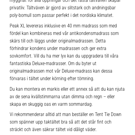
myggnät för alla öppningar och det fasta tältväven skapar
privatliv. Tältväven är gjord av slitstark och andningsbar
poly-bomull som passar perfekt i det nordiska klimatet.
Peak XL levereras inklusive en 40 mm madrass som med
fördel kan kombineras med vår antikondensmadrass som
skärs till och läggs under originalmadrassen. Detta
förhindrar kondens under madrassen och ger extra
sovkomfort. Vill du ha mer lyx kan du uppgradera till våra
fantastiska Deluxe-madrasser. Om du byter ut
originalmadrassen mot vår Deluxe-madrass kan dessa
förvaras i tältet under körning efter tömning.
Du kan montera en markis eller ett annex så att du kan njuta
av de sena kvällstimmarna utan dimma och regn – eller
skapa en skuggig oas en varm sommardag.
Vi rekommenderar alltid att man beställer en Tent Tie Down
som spänner upp taktältet bra så att det står fint och
sträckt och även säkrar tältet vid dåligt väder.