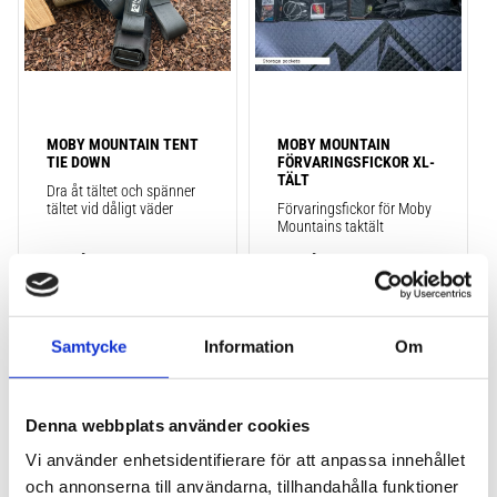
MOBY MOUNTAIN TENT 
MOBY MOUNTAIN 
TIE DOWN
FÖRVARINGSFICKOR XL-
TÄLT
Dra åt tältet och spänner 
tältet vid dåligt väder
Förvaringsfickor för Moby 
Mountains taktält
495
kr
795
kr
Samtycke
Information
Om
Lägg till i favoriter
Lägg till
Denna webbplats använder cookies
Vi använder enhetsidentifierare för att anpassa innehållet
och annonserna till användarna, tillhandahålla funktioner