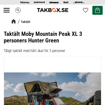
Kundvag
Favoriter
search
Meny
Taktält
Taktält Moby Mountain Peak XL 3
personers Hunter Green
Tåligt taktält med hårt skal för 3 personer