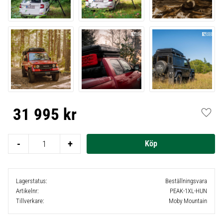
31 995
kr
Lägg t
-
+
Lagerstatus
Beställningsvara
Artikelnr
PEAK-1XL-HUN
Tillverkare
Moby Mountain