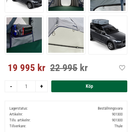
19 995
kr
22 995
kr
Nedsatt pris:
Ordinarie pris:
Lägg t
-
+
Lagerstatus
Beställningsvara
Artikelnr
901300
Tillv. artikelnr
901300
Tillverkare
Thule