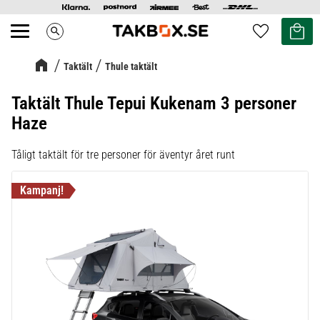
Kundvag
Favoriter
search
Meny
Taktält
Thule taktält
Taktält Thule Tepui Kukenam 3 personer
Haze
Tåligt taktält för tre personer för äventyr året runt