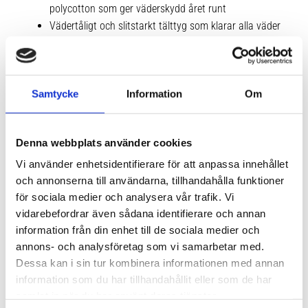
polycotton som ger väderskydd året runt
Vädertåligt och slitstarkt tälttyg som klarar alla väder
och andas för att minska uppbyggnad av kondens
inuti tältet
Nätpaneler ger god ventilation och större luftflöde
Samtycke
Information
Om
Fyra stora innerfickor för att förvara utrustning och
campingtillbehör
En skummadrass på 6 cm/2,5 tum med hög densitet
Denna webbplats använder cookies
för extra komfort medföljer
Vi använder enhetsidentifierare för att anpassa innehållet
och annonserna till användarna, tillhandahålla funktioner
Tekniska specifikationer
för sociala medier och analysera vår trafik. Vi
vidarebefordrar även sådana identifierare och annan
information från din enhet till de sociala medier och
annons- och analysföretag som vi samarbetar med.
Dessa kan i sin tur kombinera informationen med annan
information som du har tillhandahållit eller som de har
samlat in när du har använt deras tjänster.