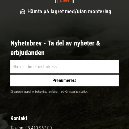
||
Eller
||
Hämta på lagret med/utan montering
Nyhetsbrev - Ta del av nyheter &
erbjudanden
Prenumerera
Dina personuppgifter behandlas i enlighet med vår
integritetspolicy
.
Kontakt
Telefon:
08-410 967 00