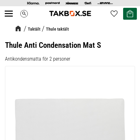
Kundvag
Favoriter
search
Meny
Taktält
Thule taktält
Thule Anti Condensation Mat S
Antikondensmatta för 2 personer