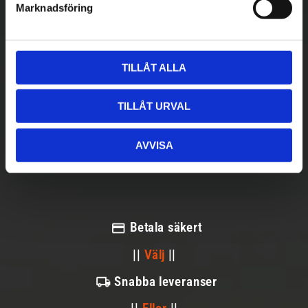
Marknadsföring
v
a
l
TILLÅT ALLA
TILLÅT URVAL
AVVISA
Betala säkert
||
Välj
||
Snabba leveranser