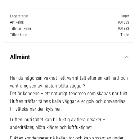
Lagerstatus
I lager
Artikelnr
901883
Tillv. artikelnr
901883
Tillverkare
Thule
Allmänt
Har du någonsin vaknat i ett varmt tält efter en kall natt och
varit omgiven av nästan blöta väggar?
Det är kondens – ett naturligt fenomen som skapas när fukt
i luften träffar tältets kalla väggar eller golv och omvandlas
till vätska när den kyls ner.
Luften inuti tältet kan bli fuktig av flera orsaker –
andedräkter, blöta kläder och luftfuktighet.
Fukten kondenserar på kalla ytor och kan ansamlas under