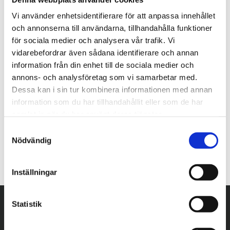
Vi använder enhetsidentifierare för att anpassa innehållet
och annonserna till användarna, tillhandahålla funktioner
för sociala medier och analysera vår trafik. Vi
vidarebefordrar även sådana identifierare och annan
information från din enhet till de sociala medier och
annons- och analysföretag som vi samarbetar med.
Dessa kan i sin tur kombinera informationen med annan
information som du har tillhandahållit eller som de har
samlat in när du har använt deras tjänster.
S
Nödvändig
a
m
t
Inställningar
y
c
k
Statistik
e
s