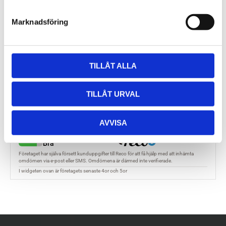
e
s
Marknadsföring
v
a
l
TILLÅT ALLA
TILLÅT URVAL
AVVISA