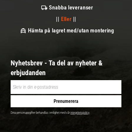
Snabba leveranser
||
Eller
||
Hämta på lagret med/utan montering
Nyhetsbrev - Ta del av nyheter &
erbjudanden
Prenumerera
Dina personuppgifter behandlas i enlighet med vår
integritetspolicy
.