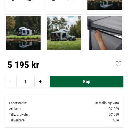
5 195
kr
Lägg t
-
+
Lagerstatus
Beställningsvara
Artikelnr
901029
Tillv. artikelnr
901029
Tillverkare
Thule