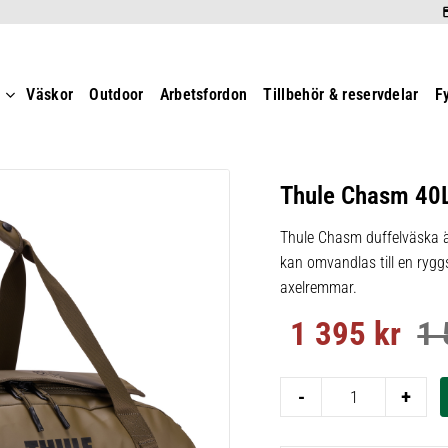
t
Väskor
Outdoor
Arbetsfordon
Tillbehör & reservdelar
F
Thule Chasm 40
Thule Chasm duffelväska är
kan omvandlas till en ryg
axelremmar.
1 395
kr
1 
Nedsatt pris:
Ord
-
+