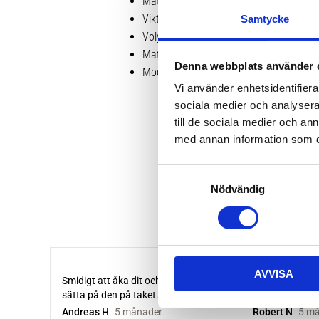
Mått 56.0 x 32.0 x 25.5 cm
Vikt 1.4 kg
Samtycke
Volym 40 L
Material Ftalatfritt TPE-laminat med e
Denna webbplats använder 
Modellnamn TDSD202
Vi använder enhetsidentifierar
sociala medier och analysera 
till de sociala medier och a
med annan information som du 
S
Nödvändig
a
m
t
y
c
AVVISA
k
e
s