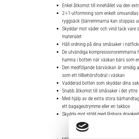
Enkel åtkomst till innehållet via den e
2-i-1-utformning som enkelt omvandlas f
ryggsäck (bärremmarna kan stoppas un
Skyddar mot väder och vind tack vare de
materialet
Håll ordning på dina småsaker i nätfick
De utvändiga kompressionsremmarna hin
hamna i botten när väskan bärs som e
Den medföljande bärväskan är smidig 
som ett tillbehörsfodral i väskan
Vadderad botten som skyddar dina sake
Snabb åtkomst till småsaker i det yttre
Med hjälp av de extra stora bärhandtage
ett bagageutrymme eller en takbox
Skydda mot stöld med låsbara dragkedje