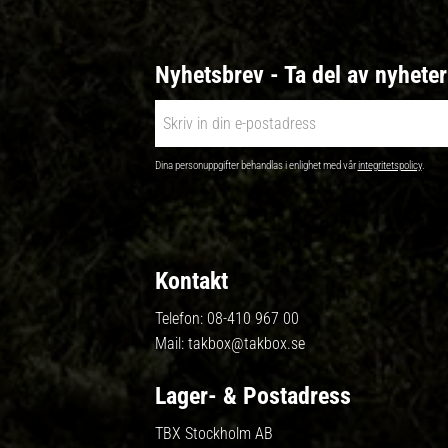
Nyhetsbrev - Ta del av nyhete
Dina personuppgifter behandlas i enlighet med vår
integritetspolicy
.
Kontakt
Telefon:
08-410 967 00
Mail:
takbox@takbox.se
Lager- & Postadress
TBX Stockholm AB