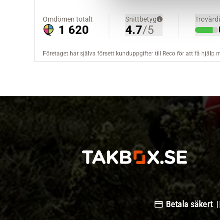
v
a
l
Betala säkert |