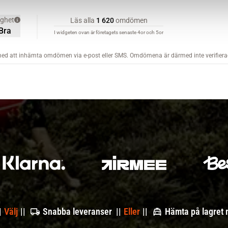
|
Välj
||
Snabba leveranser ||
Eller
||
Hämta på lagret