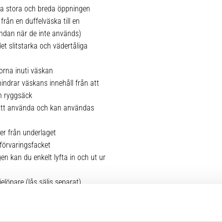
xtra stora och breda öppningen
rån en duffelväska till en
dan när de inte används)
t slitstarka och vädertåliga
orna inuti väskan
drar väskans innehåll från att
n ryggsäck
att använda och kan användas
r från underlaget
 förvaringsfacket
n kan du enkelt lyfta in och ut ur
löpare (lås säljs separat)