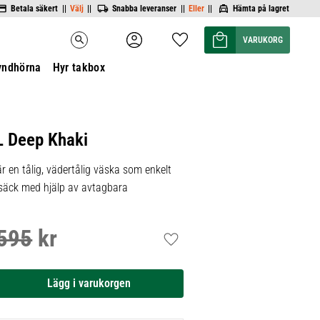
Betala säkert ||
Välj
||
Snabba leveranser ||
Eller
||
Hämta på lagret
Kundvagn
Favoriter
search
yndhörna
Hyr takbox
L Deep Khaki
 en tålig, vädertålig väska som enkelt
gsäck med hjälp av avtagbara
595
kr
inarie pris:
Lägg till i favoriter