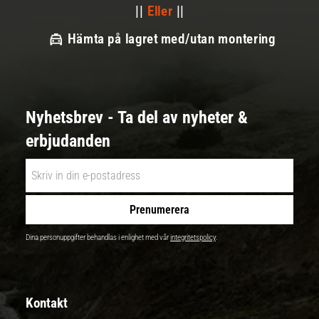
||
Eller
||
Hämta på lagret med/utan montering
Nyhetsbrev - Ta del av nyheter &
erbjudanden
Prenumerera
Dina personuppgifter behandlas i enlighet med vår
integritetspolicy
.
Kontakt