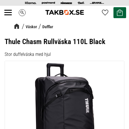
Kundvag
Favoriter
search
Meny
Väskor
Dufflar
Thule Chasm Rullväska 110L Black
Stor duffelväska med hjul