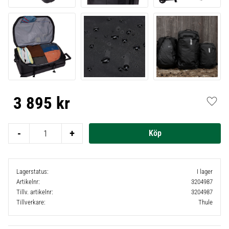
3 895
kr
Lägg t
-
+
Lagerstatus
I lager
Artikelnr
3204987
Tillv. artikelnr
3204987
Tillverkare
Thule