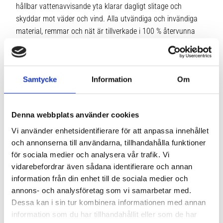
hållbar vattenavvisande yta klarar dagligt slitage och
skyddar mot väder och vind. Alla utvändiga och invändiga
material, remmar och nät är tillverkade i 100 % återvunna
material.
Samtycke
Information
Om
Mått 35 x 43 x 79 cm
Vikt 4,6 kg
Volym 110 L
Denna webbplats använder cookies
Material: 100 % återvunnen 900D-polyester, ftalatfritt
Vi använder enhetsidentifierare för att anpassa innehållet
laminat
och annonserna till användarna, tillhandahålla funktioner
Modellnamn TCWD232
för sociala medier och analysera vår trafik. Vi
vidarebefordrar även sådana identifierare och annan
information från din enhet till de sociala medier och
annons- och analysföretag som vi samarbetar med.
Dessa kan i sin tur kombinera informationen med annan
information som du har tillhandahållit eller som de har