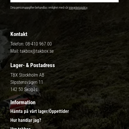
Dina personuppgifter behandlas i enlighet med vår
integritetspolicy
.
Kontakt
Telefon:
08-410 967 00
Mail:
takbox@takbox.se
Lager- & Postadress
TBX Stockholm AB
Slipstensvägen 11
142 50 Skogås
Information
Hämta på vårt lager/Öppettider
Hur handlar jag?