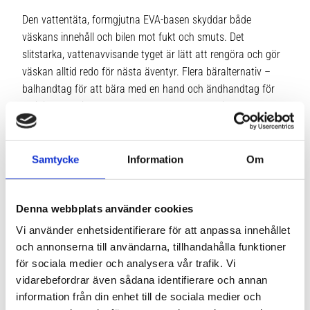
Den vattentäta, formgjutna EVA-basen skyddar både
väskans innehåll och bilen mot fukt och smuts. Det
slitstarka, vattenavvisande tyget är lätt att rengöra och gör
väskan alltid redo för nästa äventyr. Flera bäralternativ –
balhandtag för att bära med en hand och ändhandtag för
smidig hantering – gör det enkelt att ta med sig väskan
överallt.
Återvunnet och PFC-fritt material
Samtycke
Information
Om
Byggd för att prestera. Denna tote är tillverkad av slitstarkt
Denna webbplats använder cookies
900D-tyg med en PFC-fri, hållbar vattenavvisande finish som
tål tuffa tag och skyddar din utrustning mot väder och vind.
Vi använder enhetsidentifierare för att anpassa innehållet
Alla inre och yttre tyger, band och nät är tillverkade av 100 %
och annonserna till användarna, tillhandahålla funktioner
för sociala medier och analysera vår trafik. Vi
återvunnet material.
vidarebefordrar även sådana identifierare och annan
information från din enhet till de sociala medier och