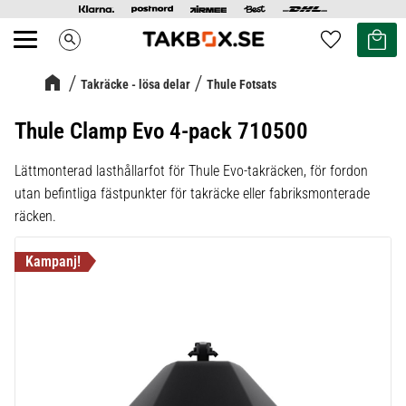
Kundvag
Favoriter
search
Meny
Takräcke - lösa delar
Thule Fotsats
Thule Clamp Evo 4-pack 710500
Lättmonterad lasthållarfot för Thule Evo-takräcken, för fordon
utan befintliga fästpunkter för takräcke eller fabriksmonterade
räcken.