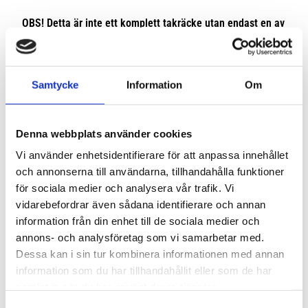
OBS! Detta är inte ett komplett takräcke utan endast en av
delarna. Vill du beställa ett komplett takräcke, kolla i
menyn efter våra kompletta paket.
De äldre kitsatserna med nummer typ 1000 och 141000
Samtycke
Information
Om
passar inte i dessa fötter.
Nedan video visar en en generell montering av fotsatsen, den
Denna webbplats använder cookies
kan skilja sig något från monteringen på just din bil.
Vi använder enhetsidentifierare för att anpassa innehållet
och annonserna till användarna, tillhandahålla funktioner
Video
för sociala medier och analysera vår trafik. Vi
vidarebefordrar även sådana identifierare och annan
information från din enhet till de sociala medier och
annons- och analysföretag som vi samarbetar med.
Dessa kan i sin tur kombinera informationen med annan
information som du har tillhandahållit eller som de har
samlat in när du har använt deras tjänster.
S