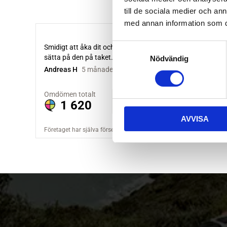
till de sociala medier och a
med annan information som du 
S
Nödvändig
a
m
t
y
c
AVVISA
k
e
s
v
a
l