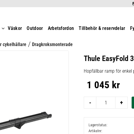
t
Väskor
Outdoor
Arbetsfordon
Tillbehör & reservdelar
F
r cykelhållare
Dragkroksmonterade
Thule EasyFold 
Hopfällbar ramp för enkel 
1 045
kr
-
+
Lagerstatus
Artikelnr