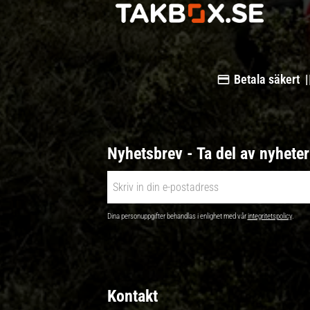
Betala säkert |
Nyhetsbrev - Ta del av nyhete
Dina personuppgifter behandlas i enlighet med vår
integritetspolicy
.
Kontakt