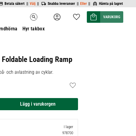
Betala säkert ||
Välj
||
Snabba leveranser ||
Eller
||
Hämta på lagret
Kundvagn
Favoriter
search
yndhörna
Hyr takbox
3 Foldable Loading Ramp
på- och avlastning av cyklar.
Lägg till i favoriter
I lager
978700