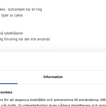
bikes - lastrampen har en hög
 typer av cyklar.
på cykelhållaren
dig förvaring när den inte används
Information
cookies
e för att anpassa innehållet och annonserna till användarna, tillh
vår trafik. Vi vidarebefordrar även sådana identifierare och anna