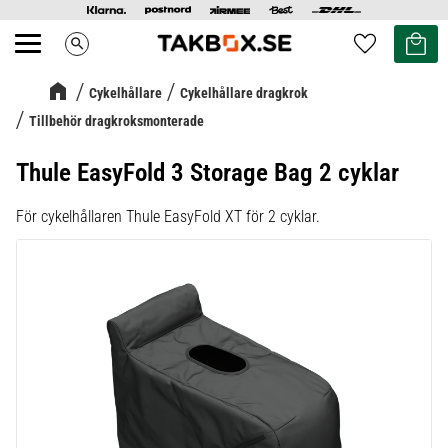
Kundvag
Favoriter
search
Meny
Cykelhållare
Cykelhållare dragkrok
Tillbehör dragkroksmonterade
Thule EasyFold 3 Storage Bag 2 cyklar
För cykelhållaren Thule EasyFold XT för 2 cyklar.