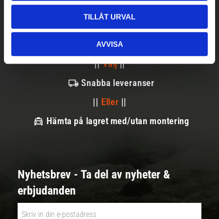
TILLÅT URVAL
Betala säkert
AVVISA
||
Välj
||
Snabba leveranser
||
Eller
||
Hämta på lagret med/utan montering
Nyhetsbrev - Ta del av nyheter &
erbjudanden