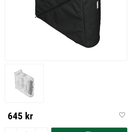
645
kr
Lägg t