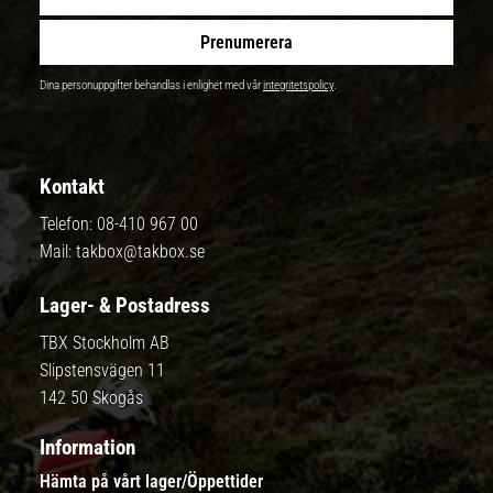
Prenumerera
Dina personuppgifter behandlas i enlighet med vår
integritetspolicy
.
Kontakt
Telefon:
08-410 967 00
Mail:
takbox@takbox.se
Lager- & Postadress
TBX Stockholm AB
Slipstensvägen 11
142 50 Skogås
Information
Hämta på vårt lager/Öppettider