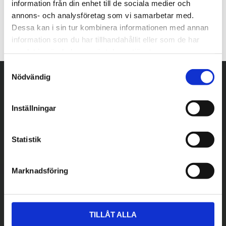
information från din enhet till de sociala medier och
annons- och analysföretag som vi samarbetar med.
Dessa kan i sin tur kombinera informationen med annan
information som du har tillhandahållit eller som de har
samlat in när du har använt deras tjänster.
S
Nödvändig
a
m
t
Inställningar
y
c
k
Statistik
e
s
Marknadsföring
v
a
l
TILLÅT ALLA