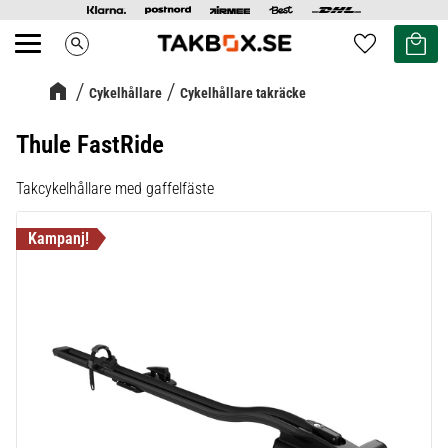
Kundvag
Favoriter
search
Meny
Cykelhållare
Cykelhållare takräcke
Thule FastRide
Takcykelhållare med gaffelfäste