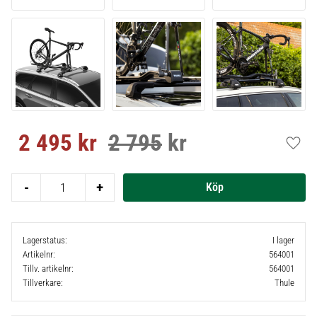
2 495
kr
2 795
kr
Nedsatt pris:
Ordinarie pris:
Lägg t
-
+
Lagerstatus
I lager
Artikelnr
564001
Tillv. artikelnr
564001
Tillverkare
Thule