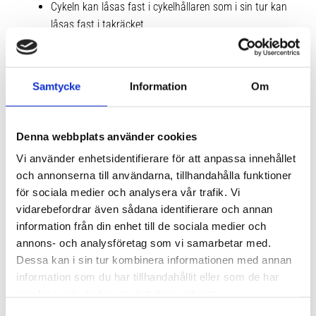
Cykeln kan låsas fast i cykelhållaren som i sin tur kan
låsas fast i takräcket
Enkelt att ändra hållarens placering från bilens ena
sida till den andra
Justerbar skyddande hjulrem håller bakhjulet stadigt
Samtycke
Information
Om
på plats
Kan monteras på alla Thules takräckessystem, runda
rör och de flesta fabrikstillverkade takräcke
Denna webbplats använder cookies
Vi använder enhetsidentifierare för att anpassa innehållet
och annonserna till användarna, tillhandahålla funktioner
Tekniska specifikationer
för sociala medier och analysera vår trafik. Vi
vidarebefordrar även sådana identifierare och annan
information från din enhet till de sociala medier och
annons- och analysföretag som vi samarbetar med.
Dessa kan i sin tur kombinera informationen med annan
information som du har tillhandahållit eller som de har
samlat in när du har använt deras tjänster.
S