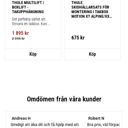
THULE MULTILIFT / 
THULE 
BOXLIFT - 
SKIDHÅLLARSATS FÖR 
TAKUPPHÄNGNING
MONTERING I TAKBOX 
MOTION XT ALPINE/XXL-
Det perfekta sättet att 
STORLEK
förvara en takbox. Kan 
även användas för kajaker 
1 895
kr
och surfbrädor.
675
kr
2 045
kr