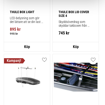
THULE BOX LIGHT
THULE BOX LID COVER 
SIZE 4
LED-belysning som gör 
det lättare att se din last 
Skyddsöverdrag som 
inuti lådan i svagt ljus
skyddar takboxen från 
895
kr
repor och smuts vid 
745
kr
förvaring.
995
kr
Lägg till i favoriter
Lägg till