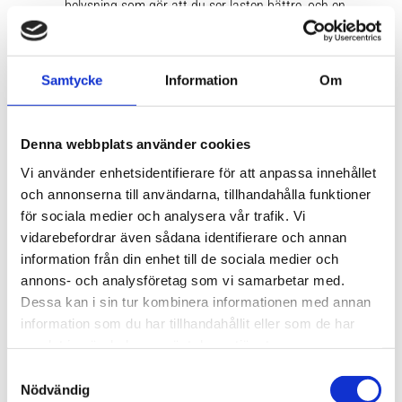
belysning som gör att du ser lasten bättre, och en
dragrem för locket för enkel öppning och stängning,
vilket ger bekvämlighet till din resa.
Samtycke
Information
Om
Tekniska specifikationer
Denna webbplats använder cookies
Video
Vi använder enhetsidentifierare för att anpassa innehållet
och annonserna till användarna, tillhandahålla funktioner
för sociala medier och analysera vår trafik. Vi
Relaterade produkter:
vidarebefordrar även sådana identifierare och annan
information från din enhet till de sociala medier och
annons- och analysföretag som vi samarbetar med.
Lägg till i favoriter
Lägg till
Dessa kan i sin tur kombinera informationen med annan
NYHET!
information som du har tillhandahållit eller som de har
samlat in när du har använt deras tjänster.
S
Nödvändig
a