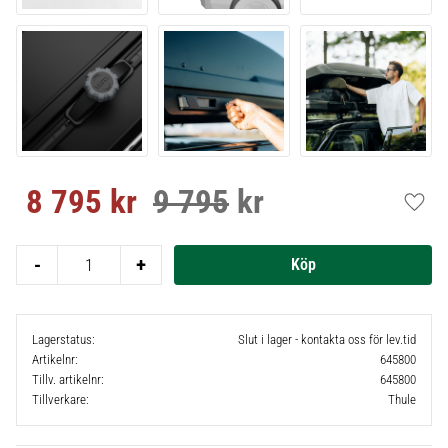
8 795
kr
9 795
kr
Nedsatt pris:
Ordinarie pris:
Lägg t
-
+
Lagerstatus
Slut i lager - kontakta oss för lev.tid
Artikelnr
645800
Tillv. artikelnr
645800
Tillverkare
Thule