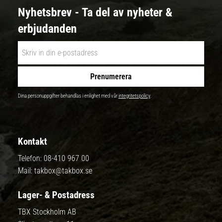
Nyhetsbrev - Ta del av nyheter &
erbjudanden
Prenumerera
Dina personuppgifter behandlas i enlighet med vår
integritetspolicy
.
Kontakt
Telefon:
08-410 967 00
Mail:
takbox@takbox.se
Lager- & Postadress
TBX Stockholm AB