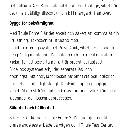
Det hållbara AeroSkin-materialet står emot slitage, vilket gör
det till ett pålitligt tillskott till din bil i många år framöver.
Byggd för bekvämlighet
Med Thule Force 3 är det enkelt och säkert att komma åt din
utrustning. Takboxen är utrustad med
snabbmonteringssystemet PowerClick, vilket ger en snabb
och pålitlig montering. Den integrerade momentindikatorn
klickar för att bekräfta när allt är ordentligt fastsatt.
SlideLock-systemet erbjuder separata lås- och
öppningsfunktioner, låser locket automatiskt och indikerar
när det är ordentligt stängt. DualSide-öppning möjliggör
snabb åtkomst från båda sidor av fordonet, vilket förenklar
lastnings- och lossningsprocessen.
Säkerhet och hållbarhet
Säkerhet är kärnan i Thule Force 3. Den har genomgått
omfattande tester både på vägen och i Thule Test Center,