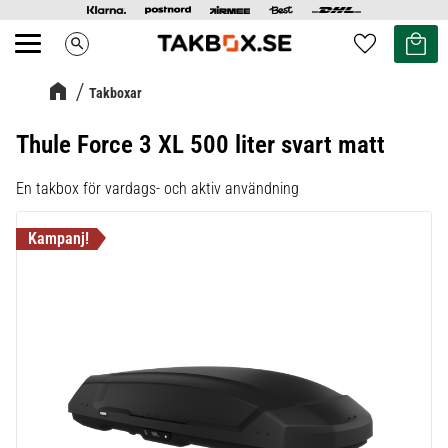
Kundvag
Favoriter
search
Meny
Takboxar
Thule Force 3 XL 500 liter svart matt
En takbox för vardags- och aktiv användning