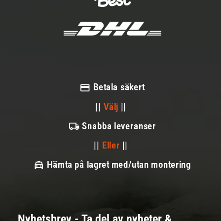
Betala säkert
||
Välj
||
Snabba leveranser
||
Eller
||
Hämta på lagret med/utan montering
Nyhetsbrev - Ta del av nyheter &