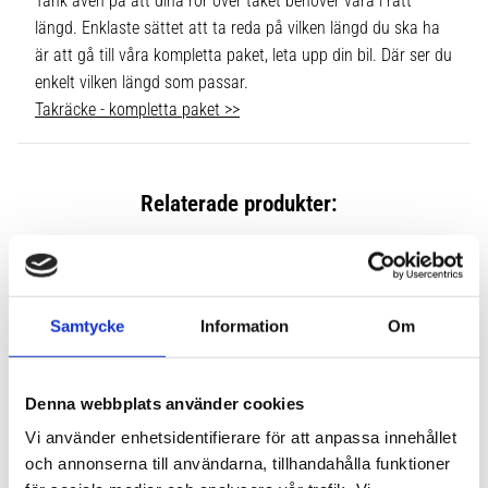
Tänk även på att dina rör över taket behöver vara i rätt
längd. Enklaste sättet att ta reda på vilken längd du ska ha
är att gå till våra kompletta paket, leta upp din bil. Där ser du
enkelt vilken längd som passar.
Takräcke - kompletta paket >>
Relaterade produkter:
Lägg till i favoriter
Lägg till
Samtycke
Information
Om
Denna webbplats använder cookies
Vi använder enhetsidentifierare för att anpassa innehållet
och annonserna till användarna, tillhandahålla funktioner
THULE FIXPOINT EVO 4-
THULE FIXPOINT EDGE 4-