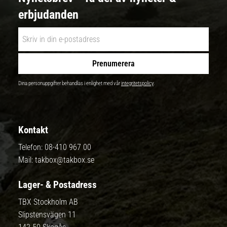
erbjudanden
Prenumerera
Dina personuppgifter behandlas i enlighet med vår
integritetspolicy
.
Kontakt
Telefon:
08-410 967 00
Mail:
takbox@takbox.se
Lager- & Postadress
TBX Stockholm AB
Slipstensvägen 11