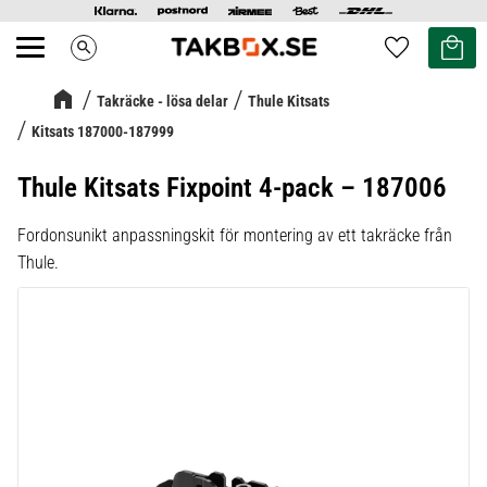
Kundvag
Favoriter
search
Meny
Takräcke - lösa delar
Thule Kitsats
Kitsats 187000-187999
Thule Kitsats Fixpoint 4-pack – 187006
Fordonsunikt anpassningskit för montering av ett takräcke från
Thule.