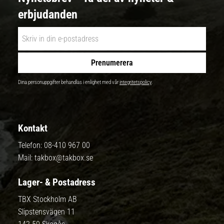
erbjudanden
Prenumerera
Dina personuppgifter behandlas i enlighet med vår
integritetspolicy
.
Kontakt
Telefon:
08-410 967 00
Mail:
takbox@takbox.se
Lager- & Postadress
TBX Stockholm AB
Slipstensvägen 11