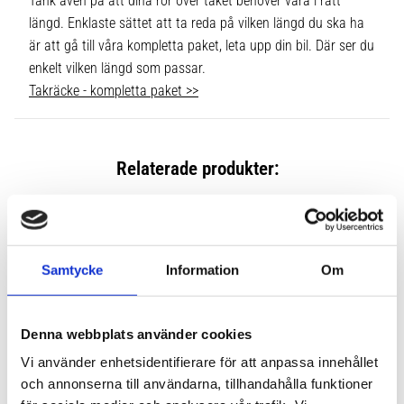
Tänk även på att dina rör över taket behöver vara i rätt
längd. Enklaste sättet att ta reda på vilken längd du ska ha
är att gå till våra kompletta paket, leta upp din bil. Där ser du
enkelt vilken längd som passar.
Takräcke - kompletta paket >>
Relaterade produkter:
Lägg till i favoriter
Lägg till
Samtycke
Information
Om
Denna webbplats använder cookies
Vi använder enhetsidentifierare för att anpassa innehållet
och annonserna till användarna, tillhandahålla funktioner
THULE FIXPOINT EVO 4-
THULE FIXPOINT EDGE 4-