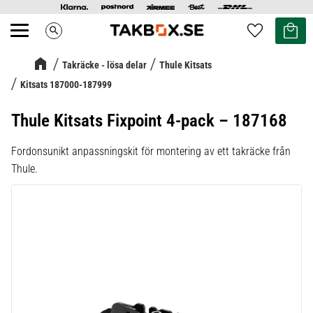
Kundvag
Favoriter
search
Meny
Takräcke - lösa delar
Thule Kitsats
Kitsats 187000-187999
Thule Kitsats Fixpoint 4-pack – 187168
Fordonsunikt anpassningskit för montering av ett takräcke från
Thule.