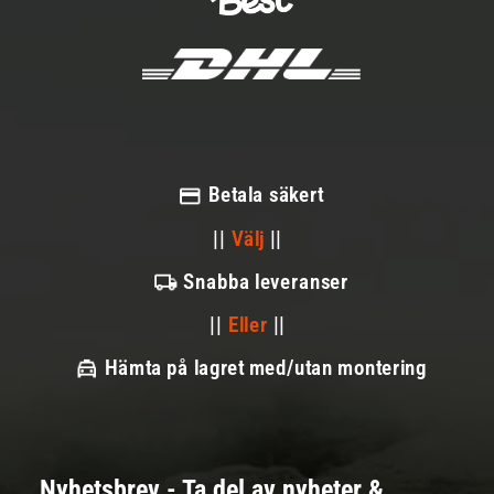
Betala säkert
||
Välj
||
Snabba leveranser
||
Eller
||
Hämta på lagret med/utan montering
Nyhetsbrev - Ta del av nyheter &