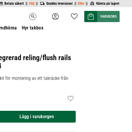
Betala säkert ||
Välj
||
Snabba leveranser ||
Eller
||
Hämta på lagret
Kundvagn
Favoriter
search
yndhörna
Hyr takbox
egrerad reling/flush rails
4
it för montering av ett takräcke från
Lägg till i favoriter