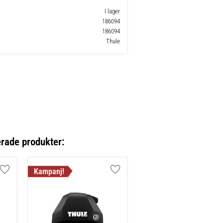
I lager
186094
186094
Thule
erade produkter:
Lägg till i favoriter
Lägg till i favoriter