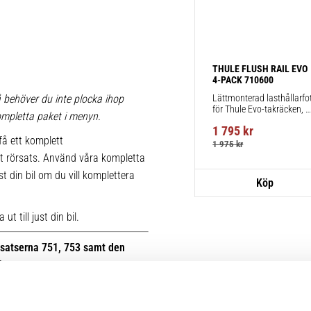
THULE FLUSH RAIL EVO 
4-PACK 710600
Lättmonterad lasthållarfot
 behöver du inte plocka ihop
för Thule Evo-takräcken, 
 kompletta paket i menyn.
för fordon med integrerad 
1 795
kr
reling.
få ett komplett
1 975
kr
t rörsats. Använd våra kompletta
st din bil om du vill komplettera
t till just din bil.
otsatserna 751, 753 samt den
B.
r kan du se bilder på de äldre