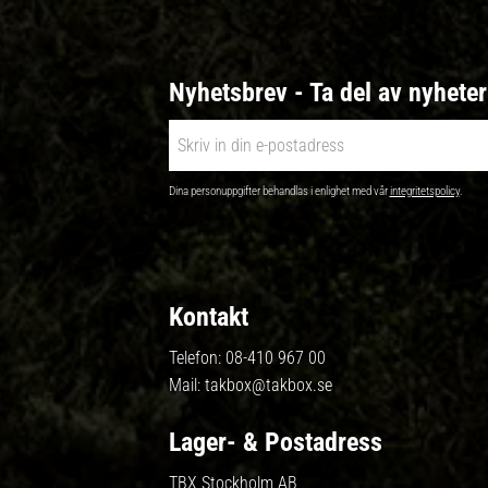
Nyhetsbrev - Ta del av nyhete
Dina personuppgifter behandlas i enlighet med vår
integritetspolicy
.
Kontakt
Telefon:
08-410 967 00
Mail:
takbox@takbox.se
Lager- & Postadress
TBX Stockholm AB