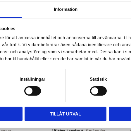
ttera med nya kitsatser >>
Information
ara i rätt längd. Enklaste sättet
 till våra kompletta paket, leta
cookies
m passar.
e för att anpassa innehållet och annonserna till användarna, tillh
vår trafik. Vi vidarebefordrar även sådana identifierare och anna
nnons- och analysföretag som vi samarbetar med. Dessa kan i sin
har tillhandahållit eller som de har samlat in när du har använt 
Inställningar
Statistik
TILLÅT URVAL