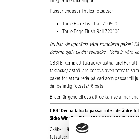
integrerade takrelingar.
Passar endast i Thules fotsatser
Thule Evo Flush Rail 710600
Thule Edge Flush Rail 720600
Du har väl upptäckt våra kompletta paket? Då
delarna själv till ditt takräcke. Kolla in våra
OBS! Ej komplett takräcke/lasthållare! För att 
takräcke/lasthållare behövs även fotsats sam
paket för att ta reda på vad som passar till ju
din befintlig fotsats/rörsats.
Bilden är generell dvs att de kan se annorlunda u
OBS! Denna kitsats passar inte i de äldre f
äldre WingBar Edge 9591-9596/9591B-9596
Osäker på vilken fot du har sedan tidigare? Hä
fotsatserna: