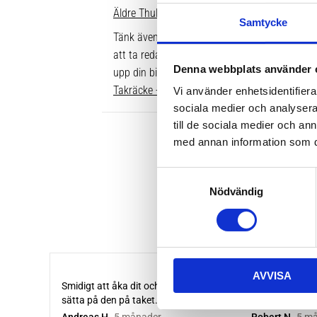
Äldre Thule fotsatser som inte går att komple
Samtycke
Tänk även på att dina rör över taket behöver v
att ta reda på vilken längd du ska ha är att gå
Denna webbplats använder 
upp din bil. Där ser du enkelt vilken längd so
Takräcke - kompletta paket >>
Vi använder enhetsidentifierar
sociala medier och analysera 
till de sociala medier och a
med annan information som du 
S
Nödvändig
a
m
t
y
c
AVVISA
k
e
s