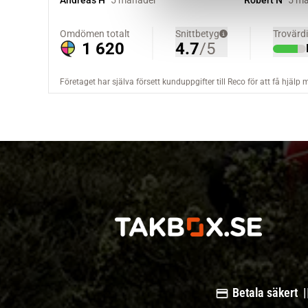
v
a
l
Betala säkert |