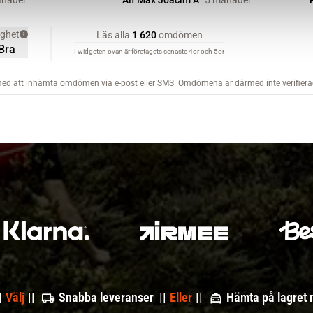
|
Välj
||
Snabba leveranser ||
Eller
||
Hämta på lagret