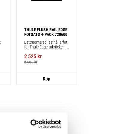
THULE FLUSH RAIL EDGE 
FOTSATS 4-PACK 720600
 
Lättmonterad lasthållarfot 
för Thule Edge-takräcken, 
för fordon med integrerad 
2 525
kr
reling.
2 635
kr