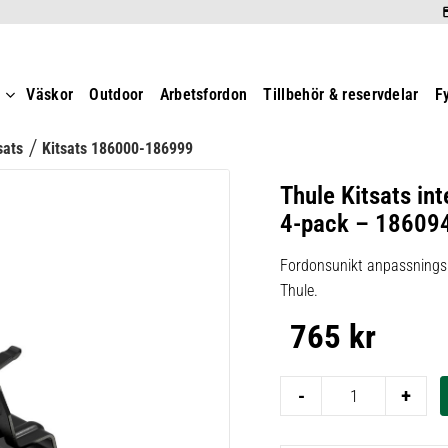
t
Väskor
Outdoor
Arbetsfordon
Tillbehör & reservdelar
F
sats
Kitsats 186000-186999
Thule Kitsats int
4-pack – 18609
Fordonsunikt anpassningsk
Thule.
765
kr
-
+