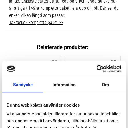
längd. Enklaste sättet att ta reda på vilken längd du ska ha
är att gå till våra kompletta paket, leta upp din bil. Där ser du
enkelt vilken längd som passar.
Takräcke - kompletta paket >>
Relaterade produkter:
Lägg till i favoriter
Lägg till
Samtycke
Information
Om
Denna webbplats använder cookies
Vi använder enhetsidentifierare för att anpassa innehållet
THULE FLUSH RAIL EVO 
THULE FLUSH RAIL 
och annonserna till användarna, tillhandahålla funktioner
4-PACK 710600
EDGE FOTSATS 4-PACK 
för sociala medier och analysera vår trafik. Vi