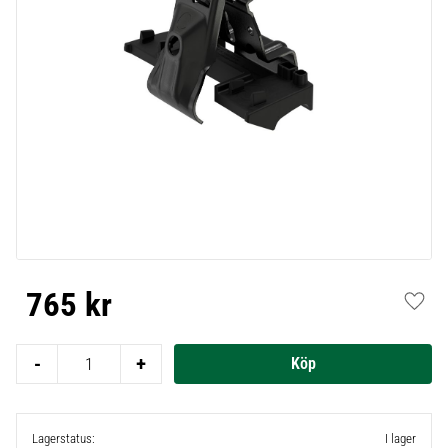
765
kr
Lägg t
-
+
Lagerstatus
I lager