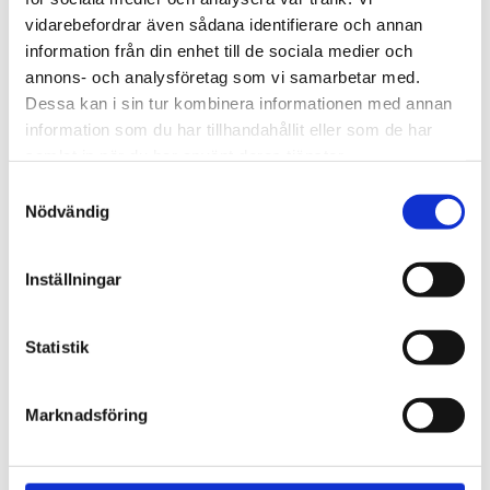
720600
Lättmonterad 
vidarebefordrar även sådana identifierare och annan
lasthållarfot för Thule Evo-
Lättmonterad 
information från din enhet till de sociala medier och
takräcken, för fordon med 
lasthållarfot för Thule 
integrerad reling.
Edge-takräcken, för 
annons- och analysföretag som vi samarbetar med.
1 795
kr
2 525
kr
fordon med integrerad 
Dessa kan i sin tur kombinera informationen med annan
reling.
1 975
kr
2 635
kr
information som du har tillhandahållit eller som de har
samlat in när du har använt deras tjänster.
S
Nödvändig
a
m
t
Inställningar
y
c
k
Statistik
e
s
Marknadsföring
v
a
l