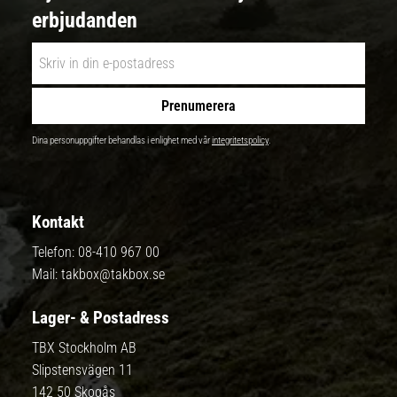
erbjudanden
Prenumerera
Dina personuppgifter behandlas i enlighet med vår
integritetspolicy
.
Kontakt
Telefon:
08-410 967 00
Mail:
takbox@takbox.se
Lager- & Postadress
TBX Stockholm AB
Slipstensvägen 11
142 50 Skogås