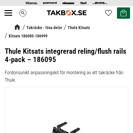
Kundvag
Favoriter
search
Meny
Takräcke - lösa delar
Thule Kitsats
Kitsats 186000-186999
Thule Kitsats integrerad reling/flush rails
4-pack – 186095
Fordonsunikt anpassningskit för montering av ett takräcke från
Thule.