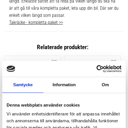
längd. Enklaste sättet att ta reda på vilken längd du ska ha
är att gå till våra kompletta paket, leta upp din bil. Där ser du
enkelt vilken längd som passar.
Takräcke - kompletta paket >>
Relaterade produkter:
Lägg till i favoriter
Lägg till
Samtycke
Information
Om
Denna webbplats använder cookies
Vi använder enhetsidentifierare för att anpassa innehållet
THULE FLUSH RAIL EVO 
THULE FLUSH RAIL 
och annonserna till användarna, tillhandahålla funktioner
4-PACK 710600
EDGE FOTSATS 4-PACK 
för sociala medier och analysera vår trafik. Vi