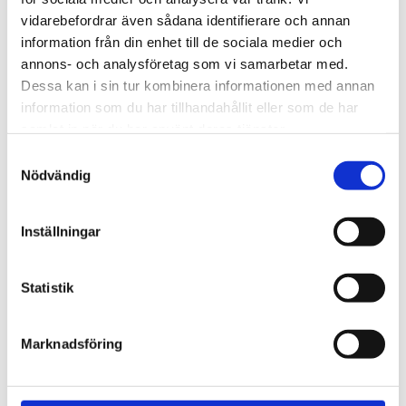
720600
Lättmonterad 
vidarebefordrar även sådana identifierare och annan
lasthållarfot för Thule Evo-
Lättmonterad 
information från din enhet till de sociala medier och
takräcken, för fordon med 
lasthållarfot för Thule 
integrerad reling.
Edge-takräcken, för 
annons- och analysföretag som vi samarbetar med.
1 795
kr
2 525
kr
fordon med integrerad 
Dessa kan i sin tur kombinera informationen med annan
reling.
1 975
kr
2 635
kr
information som du har tillhandahållit eller som de har
samlat in när du har använt deras tjänster.
S
Nödvändig
a
m
t
Inställningar
y
c
k
Statistik
e
s
Marknadsföring
v
a
l