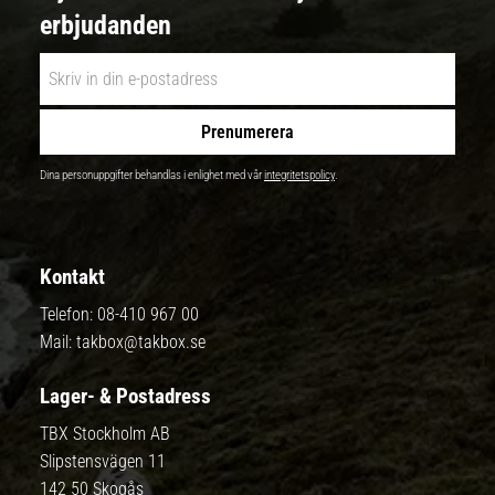
erbjudanden
Prenumerera
Dina personuppgifter behandlas i enlighet med vår
integritetspolicy
.
Kontakt
Telefon:
08-410 967 00
Mail:
takbox@takbox.se
Lager- & Postadress
TBX Stockholm AB
Slipstensvägen 11
142 50 Skogås