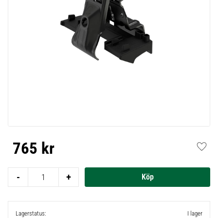
765
kr
Lägg t
-
+
Lagerstatus
I lager