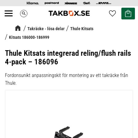
Kundvag
Favoriter
search
Meny
Takräcke - lösa delar
Thule Kitsats
Kitsats 186000-186999
Thule Kitsats integrerad reling/flush rails
4-pack – 186096
Fordonsunikt anpassningskit för montering av ett takräcke från
Thule.