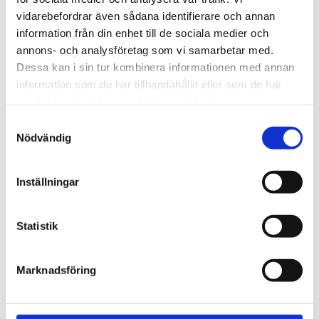
720600
Lättmonterad 
vidarebefordrar även sådana identifierare och annan
lasthållarfot för Thule Evo-
Lättmonterad 
information från din enhet till de sociala medier och
takräcken, för fordon med 
lasthållarfot för Thule 
integrerad reling.
Edge-takräcken, för 
annons- och analysföretag som vi samarbetar med.
1 795
kr
2 525
kr
fordon med integrerad 
Dessa kan i sin tur kombinera informationen med annan
reling.
1 975
kr
2 635
kr
information som du har tillhandahållit eller som de har
samlat in när du har använt deras tjänster.
S
Nödvändig
a
m
t
Inställningar
y
c
k
Statistik
e
s
Marknadsföring
v
a
l