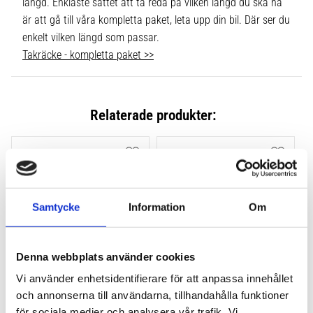
längd. Enklaste sättet att ta reda på vilken längd du ska ha
är att gå till våra kompletta paket, leta upp din bil. Där ser du
enkelt vilken längd som passar.
Takräcke - kompletta paket >>
Relaterade produkter:
Lägg till i favoriter
Lägg till
Samtycke
Information
Om
Denna webbplats använder cookies
Vi använder enhetsidentifierare för att anpassa innehållet
THULE FLUSH RAIL EVO 
THULE FLUSH RAIL 
och annonserna till användarna, tillhandahålla funktioner
4-PACK 710600
EDGE FOTSATS 4-PACK 
för sociala medier och analysera vår trafik. Vi