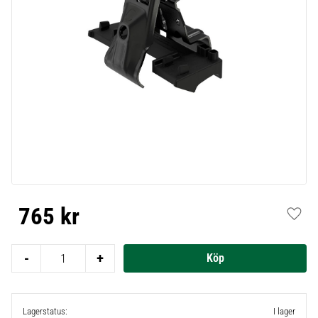
765
kr
Lägg t
-
+
Lagerstatus
I lager