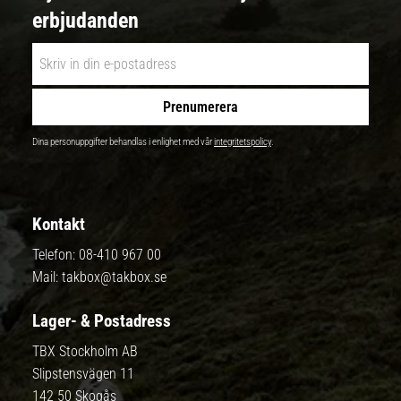
erbjudanden
Prenumerera
Dina personuppgifter behandlas i enlighet med vår
integritetspolicy
.
Kontakt
Telefon:
08-410 967 00
Mail:
takbox@takbox.se
Lager- & Postadress
TBX Stockholm AB
Slipstensvägen 11
142 50 Skogås