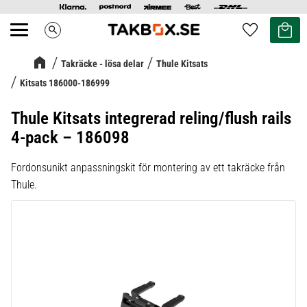
Kundvag
Favoriter
search
Meny
Takräcke - lösa delar
Thule Kitsats
Kitsats 186000-186999
Thule Kitsats integrerad reling/flush rails
4-pack – 186098
Fordonsunikt anpassningskit för montering av ett takräcke från
Thule.