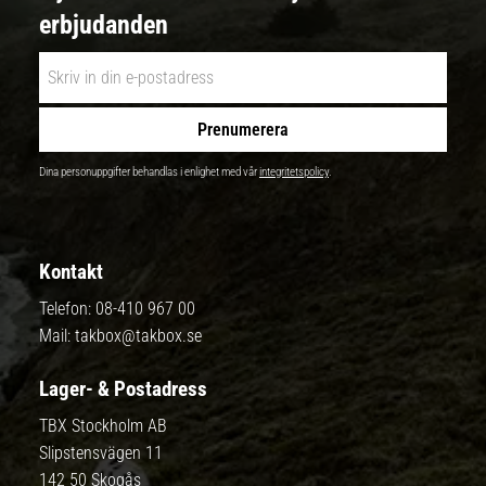
erbjudanden
Prenumerera
Dina personuppgifter behandlas i enlighet med vår
integritetspolicy
.
Kontakt
Telefon:
08-410 967 00
Mail:
takbox@takbox.se
Lager- & Postadress
TBX Stockholm AB
Slipstensvägen 11
142 50 Skogås