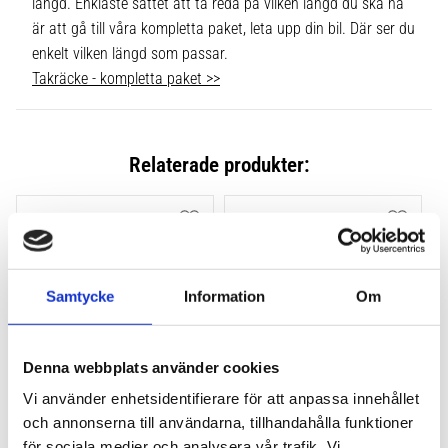
längd. Enklaste sättet att ta reda på vilken längd du ska ha
är att gå till våra kompletta paket, leta upp din bil. Där ser du
enkelt vilken längd som passar.
Takräcke - kompletta paket >>
Relaterade produkter:
Lägg till i favoriter
Lägg till
Samtycke
Information
Om
Denna webbplats använder cookies
Vi använder enhetsidentifierare för att anpassa innehållet
THULE FLUSH RAIL EVO 
THULE FLUSH RAIL 
och annonserna till användarna, tillhandahålla funktioner
4-PACK 710600
EDGE FOTSATS 4-PACK 
för sociala medier och analysera vår trafik. Vi