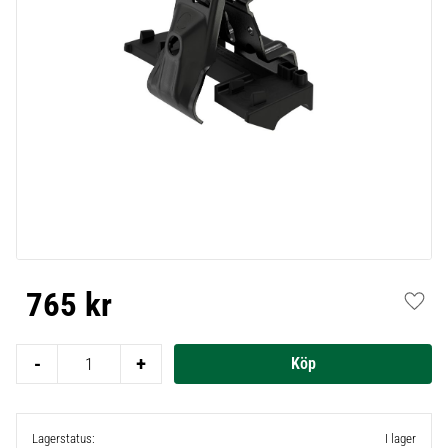
765
kr
Lägg t
-
+
Lagerstatus
I lager