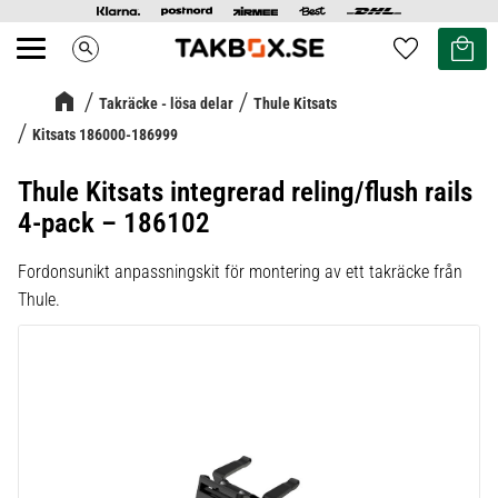
Kundvag
Favoriter
search
Meny
Takräcke - lösa delar
Thule Kitsats
Kitsats 186000-186999
Thule Kitsats integrerad reling/flush rails
4-pack – 186102
Fordonsunikt anpassningskit för montering av ett takräcke från
Thule.