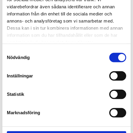
720600
Lättmonterad 
vidarebefordrar även sådana identifierare och annan
lasthållarfot för Thule Evo-
Lättmonterad 
information från din enhet till de sociala medier och
takräcken, för fordon med 
lasthållarfot för Thule 
integrerad reling.
Edge-takräcken, för 
annons- och analysföretag som vi samarbetar med.
1 795
kr
2 525
kr
fordon med integrerad 
Dessa kan i sin tur kombinera informationen med annan
reling.
1 975
kr
2 635
kr
information som du har tillhandahållit eller som de har
samlat in när du har använt deras tjänster.
S
Nödvändig
a
m
t
Inställningar
y
c
k
Statistik
e
s
Marknadsföring
v
a
l