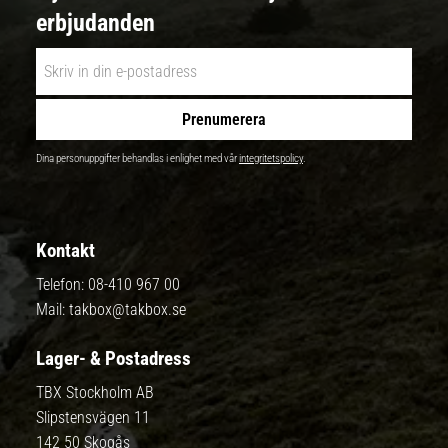
erbjudanden
Prenumerera
Dina personuppgifter behandlas i enlighet med vår
integritetspolicy
.
Kontakt
Telefon:
08-410 967 00
Mail:
takbox@takbox.se
Lager- & Postadress
TBX Stockholm AB
Slipstensvägen 11
142 50 Skogås