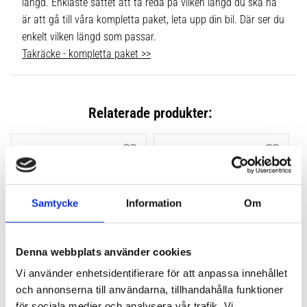
längd. Enklaste sättet att ta reda på vilken längd du ska ha
är att gå till våra kompletta paket, leta upp din bil. Där ser du
enkelt vilken längd som passar.
Takräcke - kompletta paket >>
Relaterade produkter:
Lägg till i favoriter
Lägg till
Samtycke
Information
Om
Denna webbplats använder cookies
Vi använder enhetsidentifierare för att anpassa innehållet
THULE FLUSH RAIL EVO 
THULE FLUSH RAIL 
och annonserna till användarna, tillhandahålla funktioner
4-PACK 710600
EDGE FOTSATS 4-PACK 
för sociala medier och analysera vår trafik. Vi