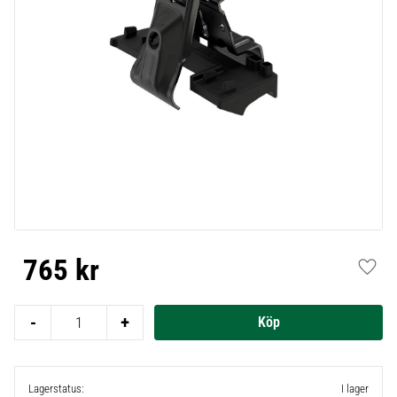
765
kr
Lägg t
-
+
Lagerstatus
I lager