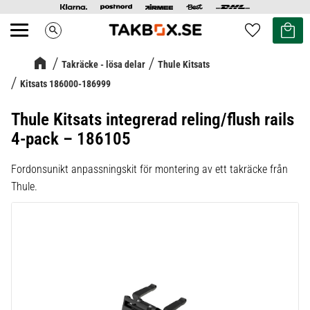
Kundvag
Favoriter
search
Meny
Takräcke - lösa delar
Thule Kitsats
Kitsats 186000-186999
Thule Kitsats integrerad reling/flush rails
4-pack – 186105
Fordonsunikt anpassningskit för montering av ett takräcke från
Thule.