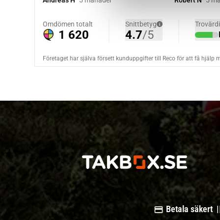
v
a
l
Betala säkert |