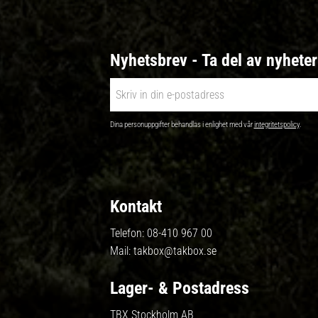
Nyhetsbrev - Ta del av nyhete
Dina personuppgifter behandlas i enlighet med vår
integritetspolicy
.
Kontakt
Telefon:
08-410 967 00
Mail:
takbox@takbox.se
Lager- & Postadress
TBX Stockholm AB