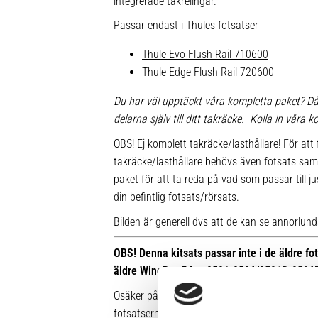
integrerade takrelingar.
Passar endast i Thules fotsatser
Thule Evo Flush Rail 710600
Thule Edge Flush Rail 720600
Du har väl upptäckt våra kompletta paket? Då
delarna själv till ditt takräcke. Kolla in våra
OBS! Ej komplett takräcke/lasthållare! För att 
takräcke/lasthållare behövs även fotsats sam
paket för att ta reda på vad som passar till ju
din befintlig fotsats/rörsats.
Bilden är generell dvs att de kan se annorlunda u
OBS! Denna kitsats passar inte i de äldre f
äldre WingBar Edge 9591-9596/9591B-9596
Osäker på vilken fot du har sedan tidigare? Hä
fotsatserna: