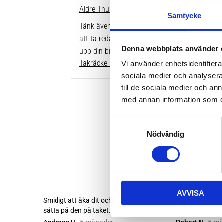
Äldre Thule fotsatser som inte går att komple
Samtycke
Tänk även på att dina rör över taket behöver v
att ta reda på vilken längd du ska ha är att gå
Denna webbplats använder 
upp din bil. Där ser du enkelt vilken längd so
Takräcke - kompletta paket >>
Vi använder enhetsidentifierar
sociala medier och analysera 
till de sociala medier och a
med annan information som du 
S
Nödvändig
a
m
t
y
c
AVVISA
k
e
s