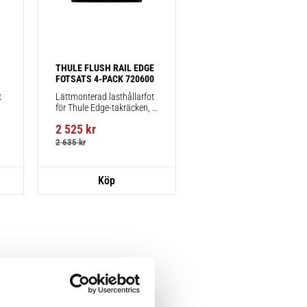
THULE FLUSH RAIL EDGE 
FOTSATS 4-PACK 720600
 
Lättmonterad lasthållarfot 
för Thule Edge-takräcken, 
för fordon med integrerad 
2 525
kr
reling.
2 635
kr