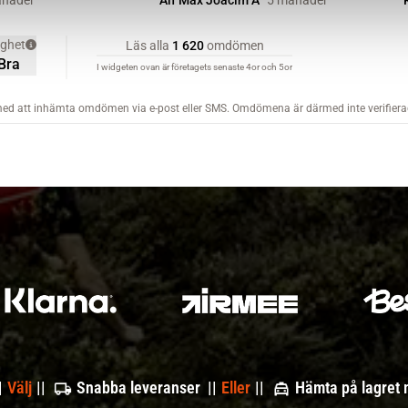
|
Välj
||
Snabba leveranser ||
Eller
||
Hämta på lagret