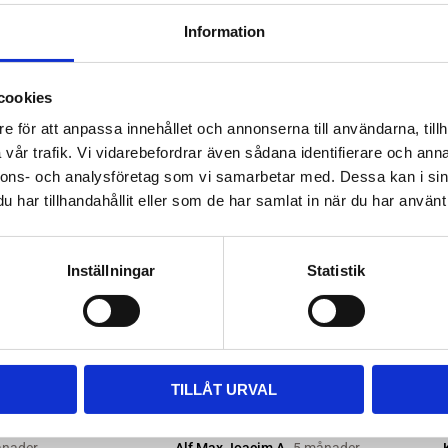
ttera med nya kitsatser >>
Information
ara i rätt längd. Enklaste sättet
 till våra kompletta paket, leta
cookies
m passar.
e för att anpassa innehållet och annonserna till användarna, tillh
vår trafik. Vi vidarebefordrar även sådana identifierare och anna
nnons- och analysföretag som vi samarbetar med. Dessa kan i sin
har tillhandahållit eller som de har samlat in när du har använt 
Inställningar
Statistik
TILLÅT URVAL