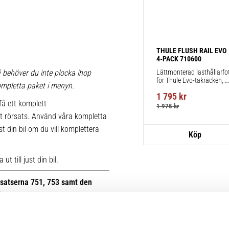
THULE FLUSH RAIL EVO 
4-PACK 710600
Lättmonterad lasthållarfot
 behöver du inte plocka ihop
för Thule Evo-takräcken, 
 kompletta paket i menyn.
för fordon med integrerad 
1 795
kr
reling.
få ett komplett
1 975
kr
t rörsats. Använd våra kompletta
st din bil om du vill komplettera
t till just din bil.
otsatserna 751, 753 samt den
B.
r kan du se bilder på de äldre