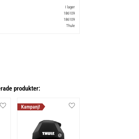
I lager
186109
186109
Thule
erade produkter:
Lägg till i favoriter
Lägg till i favoriter