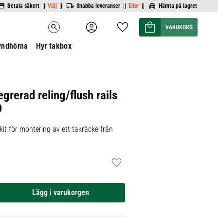
Betala säkert ||
Välj
||
Snabba leveranser ||
Eller
||
Hämta på lagret
Kundvagn
Favoriter
search
yndhörna
Hyr takbox
egrerad reling/flush rails
9
it för montering av ett takräcke från
Lägg till i favoriter