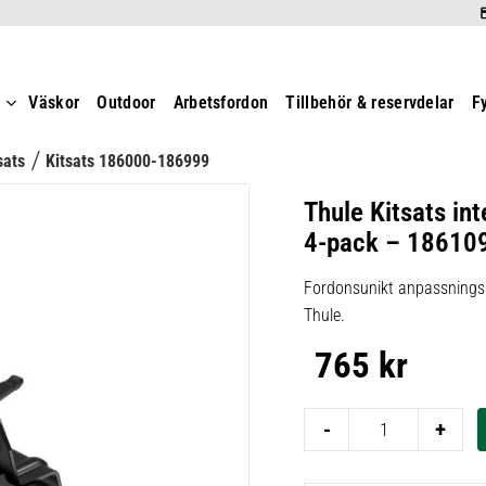
t
Väskor
Outdoor
Arbetsfordon
Tillbehör & reservdelar
F
sats
Kitsats 186000-186999
Thule Kitsats int
4-pack – 18610
Fordonsunikt anpassningsk
Thule.
765
kr
-
+