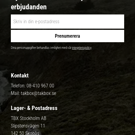
erbjudanden
Prenumerera
Dina personuppgifter behandlas i enlighet med vår
integritetspolicy
.
Kontakt
Telefon:
08-410 967 00
Mail:
takbox@takbox.se
Lager- & Postadress
TBX Stockholm AB
Slipstensvägen 11
142 50 Skogås