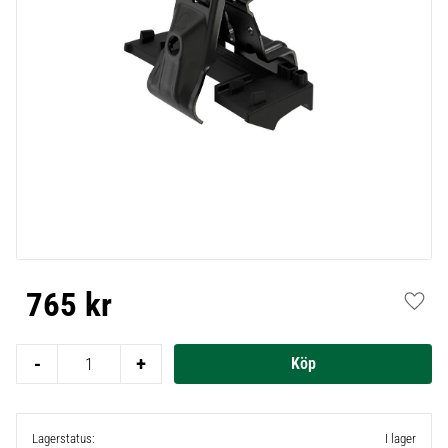
765
kr
Lägg t
-
+
Lagerstatus
I lager