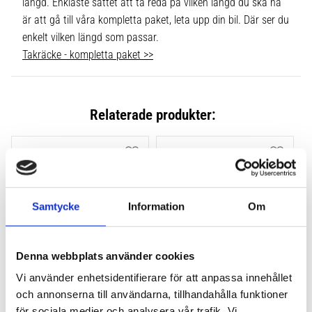
längd. Enklaste sättet att ta reda på vilken längd du ska ha
är att gå till våra kompletta paket, leta upp din bil. Där ser du
enkelt vilken längd som passar.
Takräcke - kompletta paket >>
Relaterade produkter:
Lägg till i favoriter
Lägg till
Samtycke
Information
Om
Denna webbplats använder cookies
Vi använder enhetsidentifierare för att anpassa innehållet
THULE FLUSH RAIL EVO 
THULE FLUSH RAIL 
och annonserna till användarna, tillhandahålla funktioner
4-PACK 710600
EDGE FOTSATS 4-PACK 
för sociala medier och analysera vår trafik. Vi