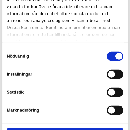
720600
Lättmonterad 
vidarebefordrar även sådana identifierare och annan
lasthållarfot för Thule Evo-
Lättmonterad 
information från din enhet till de sociala medier och
takräcken, för fordon med 
lasthållarfot för Thule 
integrerad reling.
Edge-takräcken, för 
annons- och analysföretag som vi samarbetar med.
1 795
kr
2 525
kr
fordon med integrerad 
Dessa kan i sin tur kombinera informationen med annan
reling.
1 975
kr
2 635
kr
information som du har tillhandahållit eller som de har
samlat in när du har använt deras tjänster.
S
Nödvändig
a
m
t
Inställningar
y
c
k
Statistik
e
s
Marknadsföring
v
a
l