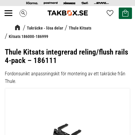
Kundvag
Favoriter
search
Meny
Takräcke - lösa delar
Thule Kitsats
Kitsats 186000-186999
Thule Kitsats integrerad reling/flush rails
4-pack – 186111
Fordonsunikt anpassningskit för montering av ett takräcke från
Thule.