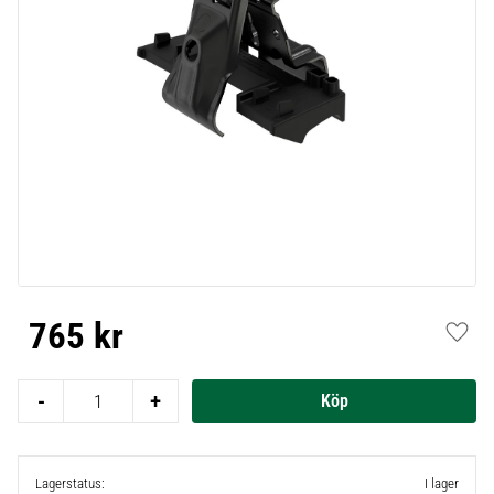
765
kr
Lägg t
-
+
Lagerstatus
I lager