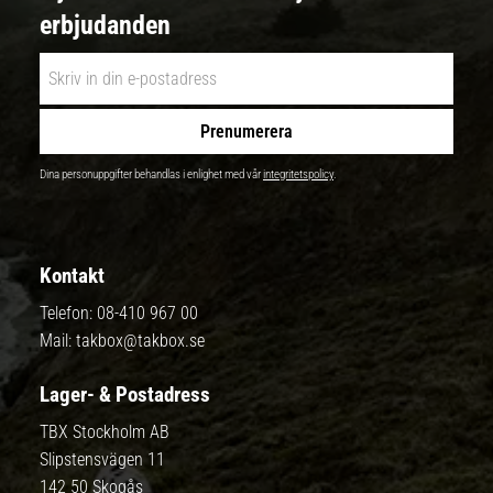
erbjudanden
Prenumerera
Dina personuppgifter behandlas i enlighet med vår
integritetspolicy
.
Kontakt
Telefon:
08-410 967 00
Mail:
takbox@takbox.se
Lager- & Postadress
TBX Stockholm AB
Slipstensvägen 11
142 50 Skogås