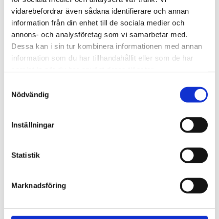
720600
Lättmonterad 
vidarebefordrar även sådana identifierare och annan
lasthållarfot för Thule Evo-
Lättmonterad 
information från din enhet till de sociala medier och
takräcken, för fordon med 
lasthållarfot för Thule 
integrerad reling.
Edge-takräcken, för 
annons- och analysföretag som vi samarbetar med.
1 795
kr
2 525
kr
fordon med integrerad 
Dessa kan i sin tur kombinera informationen med annan
reling.
1 975
kr
2 635
kr
information som du har tillhandahållit eller som de har
samlat in när du har använt deras tjänster.
S
Nödvändig
a
m
t
Inställningar
y
c
k
Statistik
e
s
Marknadsföring
v
a
l