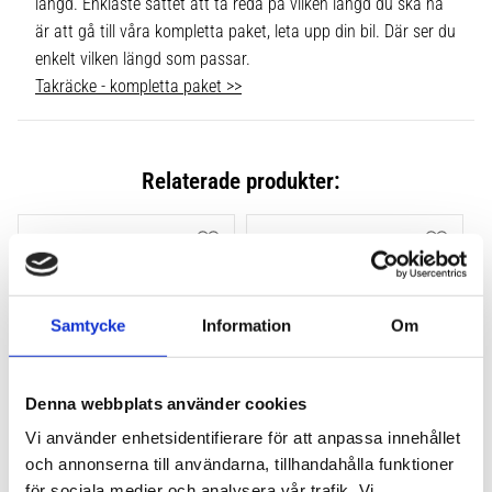
längd. Enklaste sättet att ta reda på vilken längd du ska ha
är att gå till våra kompletta paket, leta upp din bil. Där ser du
enkelt vilken längd som passar.
Takräcke - kompletta paket >>
Relaterade produkter:
Lägg till i favoriter
Lägg till
Samtycke
Information
Om
Denna webbplats använder cookies
Vi använder enhetsidentifierare för att anpassa innehållet
THULE FLUSH RAIL EVO 
THULE FLUSH RAIL 
och annonserna till användarna, tillhandahålla funktioner
4-PACK 710600
EDGE FOTSATS 4-PACK 
för sociala medier och analysera vår trafik. Vi