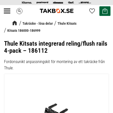
Kundvag
Favoriter
search
Meny
Takräcke - lösa delar
Thule Kitsats
Kitsats 186000-186999
Thule Kitsats integrerad reling/flush rails
4-pack – 186112
Fordonsunikt anpassningskit för montering av ett takräcke från
Thule.