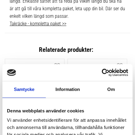
längd. Enklaste sättet att ta reda på vilken längd du ska ha
är att gå till våra kompletta paket, leta upp din bil. Där ser du
enkelt vilken längd som passar.
Takräcke - kompletta paket >>
Relaterade produkter:
Lägg till i favoriter
Lägg till
Samtycke
Information
Om
Denna webbplats använder cookies
Vi använder enhetsidentifierare för att anpassa innehållet
THULE FLUSH RAIL EVO 
THULE FLUSH RAIL 
och annonserna till användarna, tillhandahålla funktioner
4-PACK 710600
EDGE FOTSATS 4-PACK 
för sociala medier och analysera vår trafik. Vi