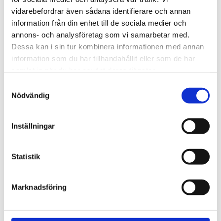
720600
Lättmonterad 
vidarebefordrar även sådana identifierare och annan
lasthållarfot för Thule Evo-
Lättmonterad 
information från din enhet till de sociala medier och
takräcken, för fordon med 
lasthållarfot för Thule 
integrerad reling.
Edge-takräcken, för 
annons- och analysföretag som vi samarbetar med.
1 795
kr
2 525
kr
fordon med integrerad 
Dessa kan i sin tur kombinera informationen med annan
reling.
1 975
kr
2 635
kr
information som du har tillhandahållit eller som de har
samlat in när du har använt deras tjänster.
S
Nödvändig
a
m
t
Inställningar
y
c
k
Statistik
e
s
Marknadsföring
v
a
l