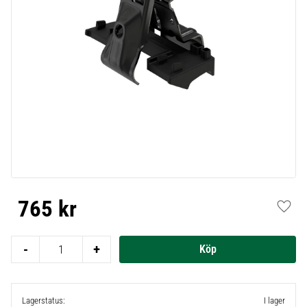
765
kr
Lägg t
-
+
Lagerstatus
I lager