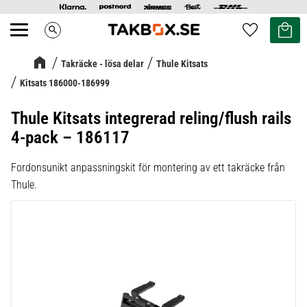
Kundvag
Favoriter
search
Meny
Takräcke - lösa delar
Thule Kitsats
Kitsats 186000-186999
Thule Kitsats integrerad reling/flush rails
4-pack – 186117
Fordonsunikt anpassningskit för montering av ett takräcke från
Thule.