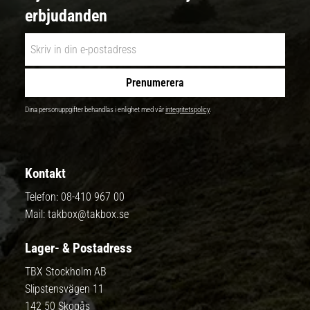
erbjudanden
Prenumerera
Dina personuppgifter behandlas i enlighet med vår
integritetspolicy
.
Kontakt
Telefon:
08-410 967 00
Mail:
takbox@takbox.se
Lager- & Postadress
TBX Stockholm AB
Slipstensvägen 11
142 50 Skogås