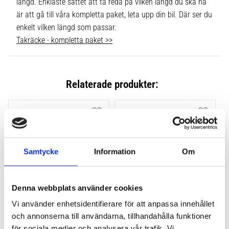
längd. Enklaste sättet att ta reda på vilken längd du ska ha
är att gå till våra kompletta paket, leta upp din bil. Där ser du
enkelt vilken längd som passar.
Takräcke - kompletta paket >>
Relaterade produkter:
Lägg till i favoriter
Lägg till
Samtycke
Information
Om
Denna webbplats använder cookies
Vi använder enhetsidentifierare för att anpassa innehållet
THULE FLUSH RAIL EVO 
THULE FLUSH RAIL 
och annonserna till användarna, tillhandahålla funktioner
4-PACK 710600
EDGE FOTSATS 4-PACK 
för sociala medier och analysera vår trafik. Vi