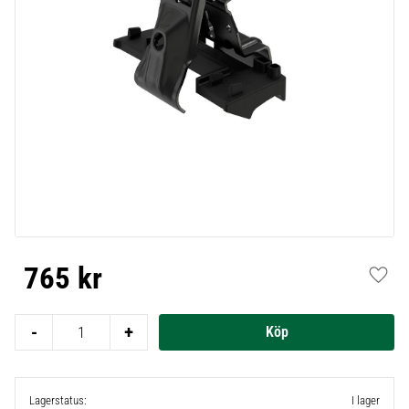
765
kr
Lägg t
-
+
Lagerstatus
I lager