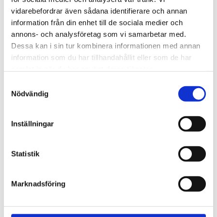
720600
Lättmonterad 
vidarebefordrar även sådana identifierare och annan
lasthållarfot för Thule Evo-
Lättmonterad 
information från din enhet till de sociala medier och
takräcken, för fordon med 
lasthållarfot för Thule 
integrerad reling.
Edge-takräcken, för 
annons- och analysföretag som vi samarbetar med.
1 795
kr
2 525
kr
fordon med integrerad 
Dessa kan i sin tur kombinera informationen med annan
reling.
1 975
kr
2 635
kr
information som du har tillhandahållit eller som de har
samlat in när du har använt deras tjänster.
S
Nödvändig
a
m
t
Inställningar
y
c
k
Statistik
e
s
Marknadsföring
v
a
l